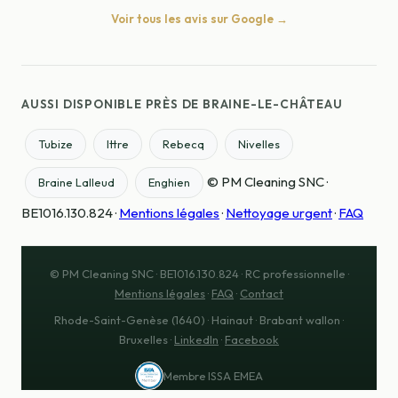
Voir tous les avis sur Google →
AUSSI DISPONIBLE PRÈS DE BRAINE-LE-CHÂTEAU
Tubize
Ittre
Rebecq
Nivelles
© PM Cleaning SNC ·
Braine Lalleud
Enghien
BE1016.130.824 ·
Mentions légales
·
Nettoyage urgent
·
FAQ
© PM Cleaning SNC · BE1016.130.824 · RC professionnelle ·
Mentions légales
·
FAQ
·
Contact
Rhode-Saint-Genèse (1640) · Hainaut · Brabant wallon ·
Bruxelles ·
LinkedIn
·
Facebook
Membre ISSA EMEA