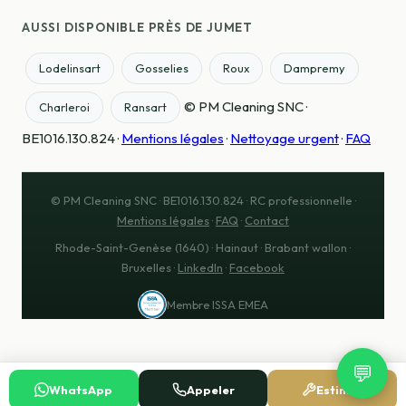
AUSSI DISPONIBLE PRÈS DE JUMET
Lodelinsart
Gosselies
Roux
Dampremy
© PM Cleaning SNC ·
Charleroi
Ransart
BE1016.130.824 ·
Mentions légales
·
Nettoyage urgent
·
FAQ
© PM Cleaning SNC · BE1016.130.824 · RC professionnelle ·
Mentions légales
·
FAQ
·
Contact
Rhode-Saint-Genèse (1640) · Hainaut · Brabant wallon ·
Bruxelles ·
LinkedIn
·
Facebook
Membre ISSA EMEA
💬
WhatsApp
Appeler
Estimer