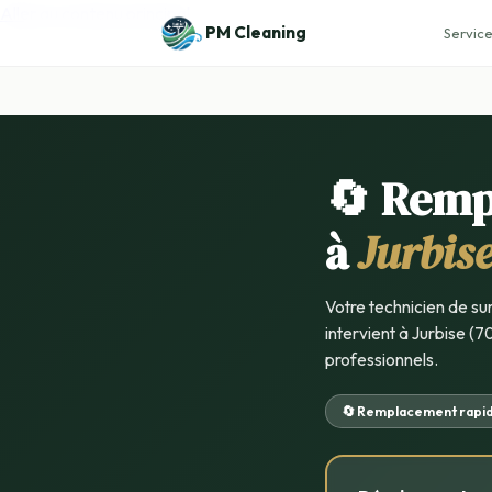
Aller au contenu principal
PM Cleaning
Service
🔄 Remp
à
Jurbis
Votre technicien de su
intervient à Jurbise (7
professionnels.
🔄 Remplacement rapi