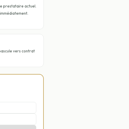
re prestataire actuel.
 immédiatement.
scule vers contrat