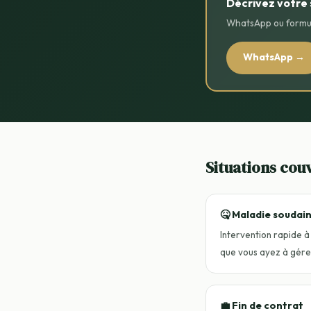
Décrivez votre 
WhatsApp ou formul
WhatsApp →
Situations cou
🤒 Maladie soudai
Intervention rapide à
que vous ayez à gérer
💼 Fin de contrat