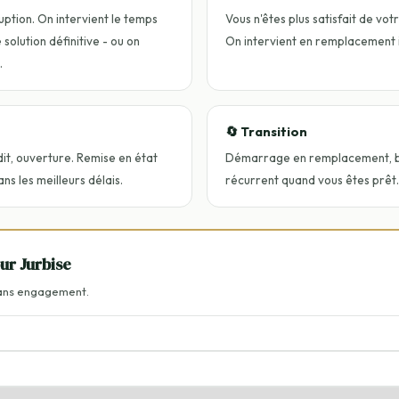
uption. On intervient le temps
Vous n'êtes plus satisfait de vot
solution définitive - ou on
On intervient en remplacement
.
🔄 Transition
dit, ouverture. Remise en état
Démarrage en remplacement, ba
ns les meilleurs délais.
récurrent quand vous êtes prêt.
our Jurbise
Sans engagement.