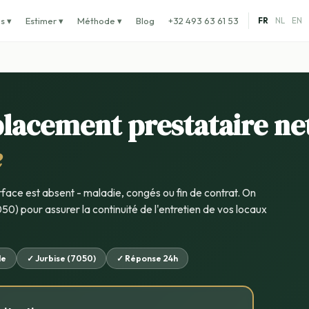
s ▾
Estimer ▾
Méthode ▾
Blog
+32 493 63 61 53
FR
NL
EN
lacement prestataire ne
e
rface est absent - maladie, congés ou fin de contrat. On
050) pour assurer la continuité de l'entretien de vos locaux
de
✓ Jurbise (7050)
✓ Réponse 24h