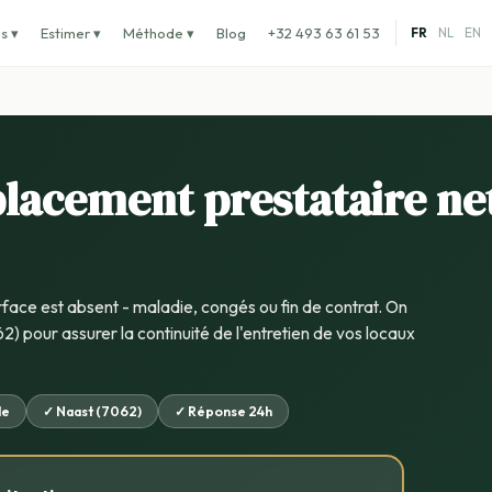
s ▾
Estimer ▾
Méthode ▾
Blog
+32 493 63 61 53
FR
NL
EN
lacement prestataire ne
rface est absent - maladie, congés ou fin de contrat. On
2) pour assurer la continuité de l'entretien de vos locaux
de
✓ Naast (7062)
✓ Réponse 24h