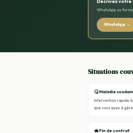
Décrivez votre 
WhatsApp ou formul
WhatsApp →
Situations cou
🤒 Maladie soudai
Intervention rapide à
que vous ayez à gérer
💼 Fin de contrat