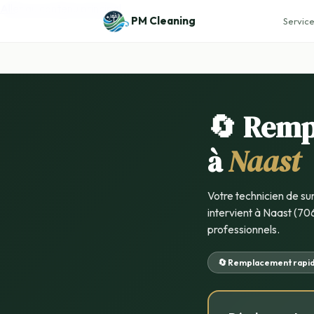
Aller au contenu principal
PM Cleaning
Service
🔄 Remp
à
Naast
Votre technicien de su
intervient à Naast (706
professionnels.
🔄 Remplacement rapi