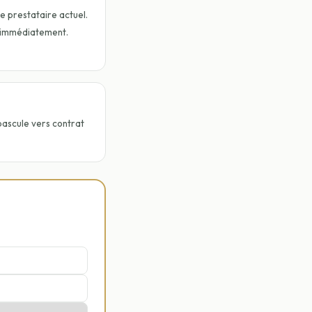
re prestataire actuel.
 immédiatement.
scule vers contrat