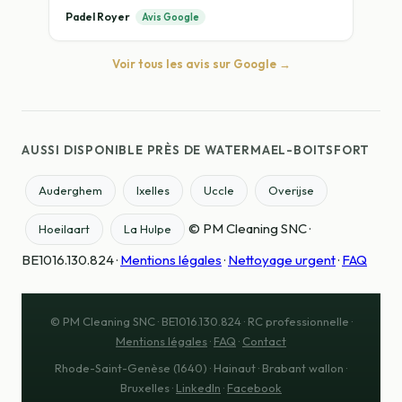
Padel Royer
Avis Google
Voir tous les avis sur Google →
AUSSI DISPONIBLE PRÈS DE WATERMAEL-BOITSFORT
Auderghem
Ixelles
Uccle
Overijse
© PM Cleaning SNC ·
Hoeilaart
La Hulpe
BE1016.130.824 ·
Mentions légales
·
Nettoyage urgent
·
FAQ
© PM Cleaning SNC · BE1016.130.824 · RC professionnelle ·
Mentions légales
·
FAQ
·
Contact
Rhode-Saint-Genèse (1640) · Hainaut · Brabant wallon ·
Bruxelles ·
LinkedIn
·
Facebook