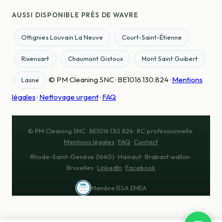
AUSSI DISPONIBLE PRÈS DE WAVRE
Ottignies Louvain La Neuve
Court-Saint-Étienne
Rixensart
Chaumont Gistoux
Mont Saint Guibert
© PM Cleaning SNC · BE1016.130.824 ·
Mentions
Lasne
légales
·
Nettoyage urgent
·
FAQ
© PM Cleaning SNC · BE1016.130.824 · RC professionnelle ·
Mentions légales
·
FAQ
·
Contact
Rhode-Saint-Genèse (1640) · Hainaut · Brabant wallon ·
Bruxelles ·
LinkedIn
·
Facebook
Membre ISSA EMEA