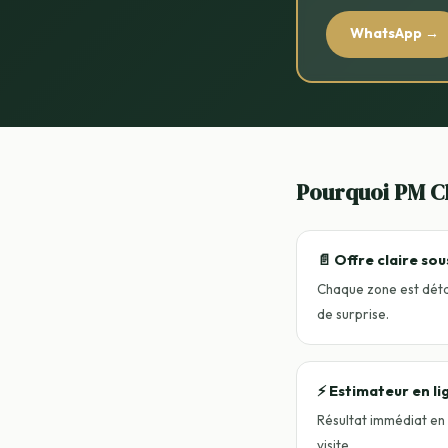
WhatsApp →
Pourquoi PM Cl
📄 Offre claire so
Chaque zone est détai
de surprise.
⚡ Estimateur en li
Résultat immédiat e
visite.