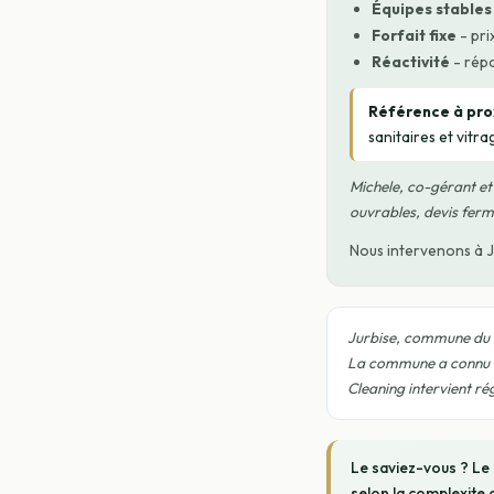
Équipes stables
Forfait fixe
- pri
Réactivité
- répo
Référence à prox
sanitaires et vitr
Michele, co-gérant et
ouvrables, devis ferm
Nous intervenons à J
Jurbise, commune du H
La commune a connu un
Cleaning intervient ré
Le saviez-vous ? Le 
selon la complexite d