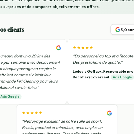
es surprises et de comparer objectivement les offres.
os clients
5,0 su
★★★★★
ureaux dont un a 20 km des
“Du personnel au top et a l'ecoute 
ge par semaine avec deplacement
Des prestations de qualite.”
 a chaque passage ca respire le
Ludovic Goffaux, Responsable pro
ettoient comme si c'etait leur
Becoflex/Coverseal
Avis Google
ommande PM Cleaning pour leurs
bilite et savoir-faire.”
Avis Google
★★★★★
“Nettoyage excellent de notre salle de sport.
Precis, ponctuel et minutieux, avec en plus un
equipement ultra pro. Tres belle decouverte,