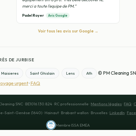
merci a toute l'equipe de PM.”
Padel Royer
Avis Google
Voir tous les avis sur Google →
RÈS DE JURBISE
© PM Cleaning SNC
Maisieres
Saint Ghislain
Lens
Ath
toyage urgent
·
FAQ
leaning SNC · BE1016.130.824 · RC professionnelle ·
Mentions légales
·
FAQ
·
C
-Saint-Genèse (1640) · Hainaut · Brabant wallon · Bruxelles ·
LinkedIn
·
Face
Membre ISSA EMEA