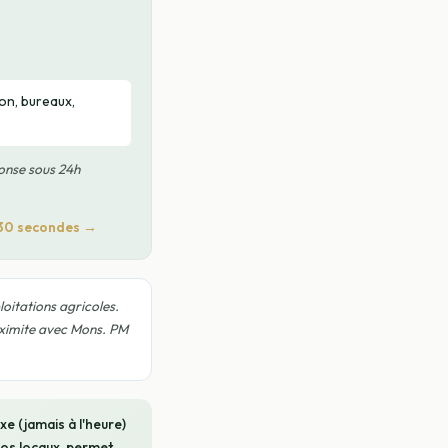
ion, bureaux,
onse sous 24h
 30 secondes →
oitations agricoles.
oximite avec Mons. PM
xe (jamais à l'heure)
 vos locaux, permet