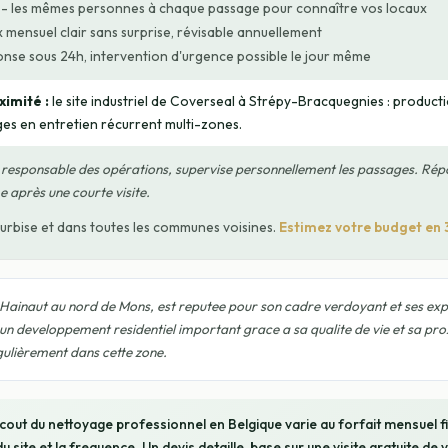
- les mêmes personnes à chaque passage pour connaître vos locaux
x mensuel clair sans surprise, révisable annuellement
nse sous 24h, intervention d'urgence possible le jour même
imité :
le site industriel de Coverseal à Strépy-Bracquegnies : product
ages en entretien récurrent multi-zones.
 responsable des opérations, supervise personnellement les passages. Rép
e après une courte visite.
urbise et dans toutes les communes voisines.
Estimez votre budget en
ainaut au nord de Mons, est reputee pour son cadre verdoyant et ses expl
 developpement residentiel important grace a sa qualite de vie et sa pr
gulièrement dans cette zone.
cout du nettoyage professionnel en Belgique varie au forfait mensuel fi
u site et la frequence. Un devis detaille, base sur une visite gratuite de