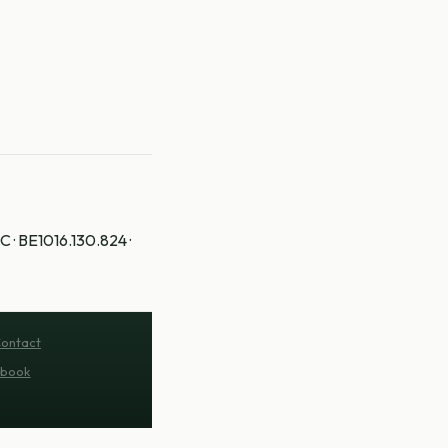
 · BE1016.130.824 ·
ontact
book