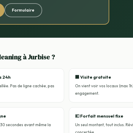
Formulaire
eaning à Jurbise ?
us 24h
🏢 Visite gratuite
llée. Pas de ligne cachée, pas
On vient voir vos locaux (max 1h)
engagement.
gne
💶 Forfait mensuel fixe
n 30 secondes avant même la
Un seul montant, tout inclus. Rév
concertée.