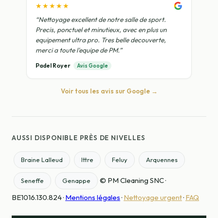
★★★★★
“Nettoyage excellent de notre salle de sport.
Precis, ponctuel et minutieux, avec en plus un
equipement ultra pro. Tres belle decouverte,
merci a toute l'equipe de PM.”
Padel Royer
Avis Google
Voir tous les avis sur Google →
AUSSI DISPONIBLE PRÈS DE NIVELLES
Braine Lalleud
Ittre
Feluy
Arquennes
© PM Cleaning SNC ·
Seneffe
Genappe
BE1016.130.824 ·
Mentions légales
·
Nettoyage urgent
·
FAQ