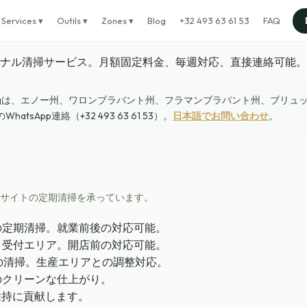
Services ▾
Outils ▾
Zones ▾
Blog
+32 493 63 61 53
FAQ
ナル清掃サービス。月額固定料金、毎週対応、直接連絡可能。
ningは、エノー州、ワロンブラバント州、フラマンブラバント州、ブリュ
pp連絡（+32 493 63 61 53）。
日本語でお問い合わせ
。
サイトの定期清掃を承っています。
の定期清掃。就業前後の対応可能。
、受付エリア。開店前の対応可能。
の清掃。生産エリアとの調整対応。
のクリーンな仕上がり。
維持に貢献します。