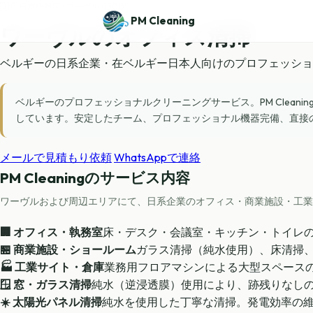
🇯🇵 日本語対応 · ワーヴル (1300)
PM Cleaning
ワーヴル
のオフィス清掃
ベルギーの日系企業・在ベルギー日本人向けのプロフェッショ
ベルギーのプロフェッショナルクリーニングサービス。PM Clea
しています。安定したチーム、プロフェッショナル機器完備、直接のWhatsA
メールで見積もり依頼
WhatsAppで連絡
PM Cleaningのサービス内容
ワーヴルおよび周辺エリアにて、日系企業のオフィス・商業施設・工業
🏢 オフィス・執務室
床・デスク・会議室・キッチン・トイレ
🏪 商業施設・ショールーム
ガラス清掃（純水使用）、床清掃
🏭 工業サイト・倉庫
業務用フロアマシンによる大型スペース
🪟 窓・ガラス清掃
純水（逆浸透膜）使用により、跡残りなし
☀️ 太陽光パネル清掃
純水を使用した丁寧な清掃。発電効率の