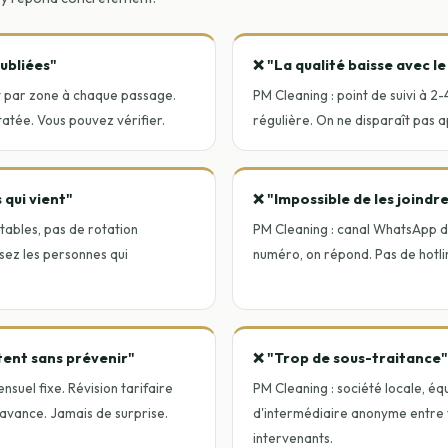
ubliées"
❌ "La qualité baisse avec l
st par zone à chaque passage.
PM Cleaning : point de suivi à 2
atée. Vous pouvez vérifier.
régulière. On ne disparaît pas a
 qui vient"
❌ "Impossible de les joindr
tables, pas de rotation
PM Cleaning : canal WhatsApp d
ez les personnes qui
numéro, on répond. Pas de hotlin
tent sans prévenir"
❌ "Trop de sous-traitance"
nsuel fixe. Révision tarifaire
PM Cleaning : société locale, éq
'avance. Jamais de surprise.
d'intermédiaire anonyme entre 
intervenants.