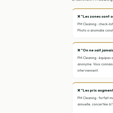
❌ "Les zones sont o
PM Cleaning : check-li
Photo si anomalie const
❌ "On ne sait jamais
PM Cleaning : équipes s
anonyme. Vous connaiss
interviennent.
❌ "Les prix augmen
PM Cleaning : forfait me
annuelle, concertée à l