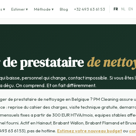
s ▾
Estimer ▾
Méthode ▾
Blog
+32 493 63 61 53
FR
NL
EN
 de prestataire
de netto
qui baisse, personnel qui change, contact impossible. Si vous êtes l
 a déçu. On comprend. Et on fait différemment.
ger de prestataire de nettoyage en Belgique ? PM Cleaning assure u
ice : reprise du cahier des charges, visite technique gratuite, demarr
 mensuels fixes a partir de 300 EUR HTVA/mois, equipes stables affec
el fourni. Actif en Hainaut, Brabant Wallon, Brabant Flamand et Bruxe
93 63 61 53), pas de hotline.
Estimez votre nouveau budget
ou
co