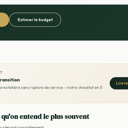
→
Estimer le budget
IT
ransition
Lire l
restataire sans rupture de service - notre checklist en 5
qu'on entend le plus souvent
 y répond concrètement.