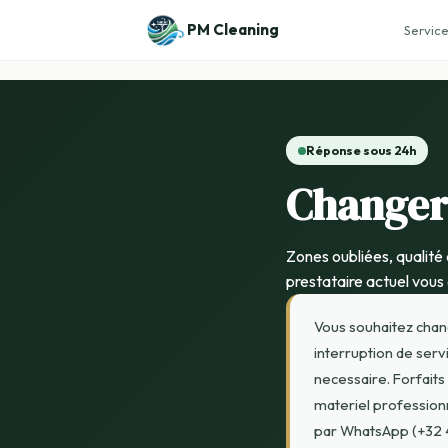
PM Cleaning
Service
Réponse sous 24h
Changer
Zones oubliées, qualité 
prestataire actuel vous
Vous souhaitez chan
interruption de serv
necessaire. Forfaits
materiel professionn
par WhatsApp (+32 4