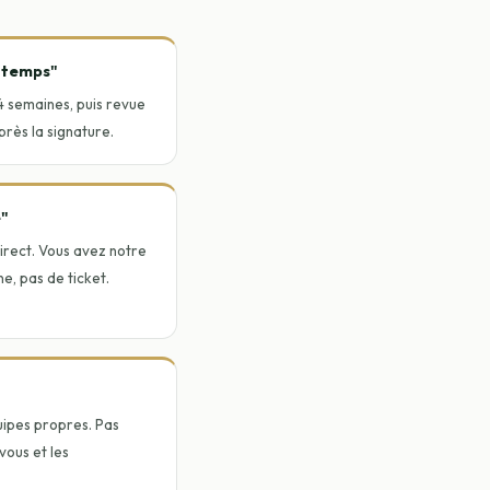
e temps"
-4 semaines, puis revue
près la signature.
e"
irect. Vous avez notre
e, pas de ticket.
uipes propres. Pas
vous et les