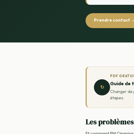
Prendre contact 
PDF GRATU
Guide de t
↻
Changer de p
étapes.
Les problèmes 
Et comment PM Cleaning