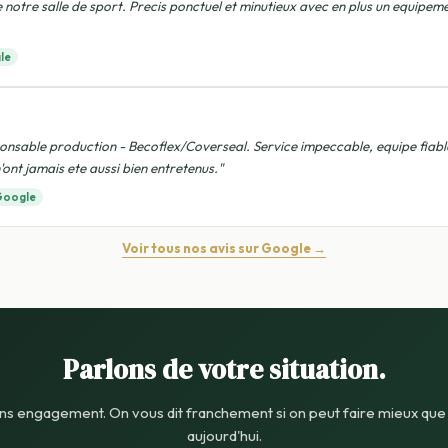
 notre salle de sport. Precis ponctuel et minutieux avec en plus un equipem
le
nsable production - Becoflex/Coverseal. Service impeccable, equipe fiable
'ont jamais ete aussi bien entretenus."
Google
Voir tous nos avis sur Google →
Parlons de votre situation.
sans engagement. On vous dit franchement si on peut faire mieux qu
aujourd'hui.