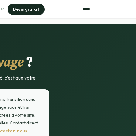
Devis gratuit
JP
yage
?
à, c'est que votre
ne transition sans
age sous 48h si
tees a votre site,
lles. Contact direct
ntactez-nous
.