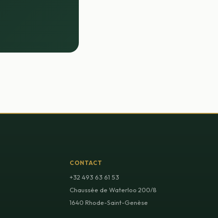
CONTACT
+32 493 63 61 53
Chaussée de Waterloo 200/8
1640 Rhode-Saint-Genèse