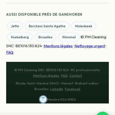
AUSSI DISPONIBLE PRÈS DE GANSHOREN
Jette
Berchem Sainte Agathe
Molenbeek
© PM Cleaning
Koekelberg
Bruxelles
Wemmel
SNC · BE1016.130.824 ·
Mentions légales
·
Nettoyage urgent
·
FAQ
© PM Cleaning SNC · BE1016.130.824 · RC professionnelle ·
Mentions légales
·
FAQ
·
Contact
Rhode-Saint-Genèse (1640) · Hainaut · Brabant wallon ·
Bruxelles ·
LinkedIn
·
Facebook
Membre ISSA EMEA