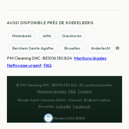
AUSSI DISPONIBLE PRÈS DE KOEKELBERG
Molenbeek
Jette
Ganshoren
©
Berchem Sainte Agathe
Bruxelles
Anderlecht
PM Cleaning SNC · BE1016.130.824 ·
Mentions légales
·
Nettoyage urgent
·
FAQ
© PM Cleaning SNC · BE1016.130.824 · RC professionnelle ·
Mentions légales
·
FAQ
·
Contact
Rhode-Saint-Genèse (1640) · Hainaut · Brabant wallon ·
Bruxelles ·
LinkedIn
·
Facebook
Membre ISSA EMEA