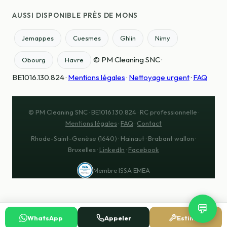
AUSSI DISPONIBLE PRÈS DE MONS
Jemappes
Cuesmes
Ghlin
Nimy
© PM Cleaning SNC ·
Obourg
Havre
BE1016.130.824 ·
Mentions légales
·
Nettoyage urgent
·
FAQ
© PM Cleaning SNC · BE1016.130.824 · RC professionnelle ·
Mentions légales
·
FAQ
·
Contact
Rhode-Saint-Genèse (1640) · Hainaut · Brabant wallon ·
Bruxelles ·
LinkedIn
·
Facebook
Membre ISSA EMEA
💬
WhatsApp
Appeler
Estimer