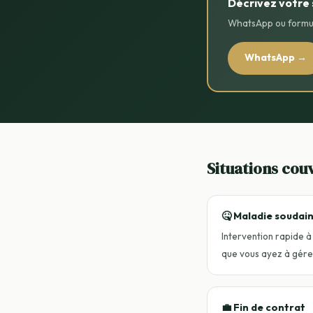
Décrivez votre 
WhatsApp ou formul
WhatsApp →
Situations cou
🤒 Maladie soudai
Intervention rapide à
que vous ayez à gérer
💼 Fin de contrat