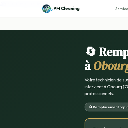
Aller au contenu principal
PM Cleaning
Service
🔄 Remp
à
Obour
Votre technicien de su
intervient à Obourg (70
professionnels.
🔄 Remplacement rapi