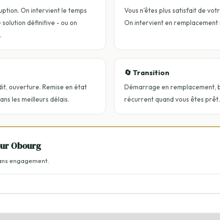
uption. On intervient le temps
Vous n'êtes plus satisfait de vot
solution définitive - ou on
On intervient en remplacement
.
🔄 Transition
dit, ouverture. Remise en état
Démarrage en remplacement, ba
s les meilleurs délais.
récurrent quand vous êtes prêt.
our Obourg
Sans engagement.