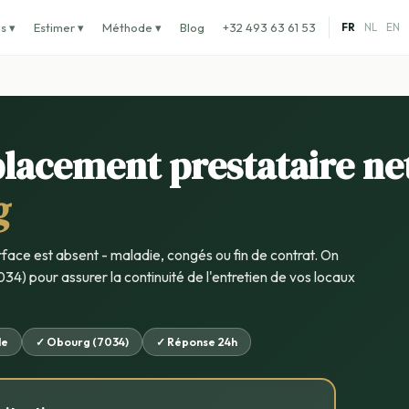
s ▾
Estimer ▾
Méthode ▾
Blog
+32 493 63 61 53
FR
NL
EN
lacement prestataire ne
g
rface est absent - maladie, congés ou fin de contrat. On
34) pour assurer la continuité de l'entretien de vos locaux
de
✓ Obourg (7034)
✓ Réponse 24h