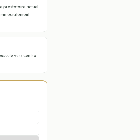
re prestataire actuel.
 immédiatement.
scule vers contrat