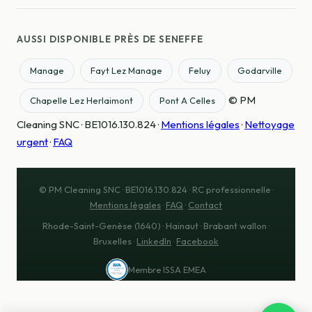
AUSSI DISPONIBLE PRÈS DE SENEFFE
Manage
Fayt Lez Manage
Feluy
Godarville
© PM
Chapelle Lez Herlaimont
Pont A Celles
Cleaning SNC · BE1016.130.824 ·
Mentions légales
·
Nettoyage
urgent
·
FAQ
© PM Cleaning SNC · BE1016.130.824 · RC professionnelle ·
Mentions légales
·
FAQ
·
Contact
Rhode-Saint-Genèse (1640) · Hainaut · Brabant wallon ·
Bruxelles ·
LinkedIn
·
Facebook
Membre ISSA EMEA