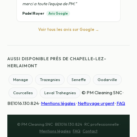
merci a toute l'equipe de PM.”
Padel Royer
Avis Google
Voir tous les avis sur Google →
AUSSI DISPONIBLE PRÈS DE CHAPELLE-LEZ-
HERLAIMONT
Manage
Trazegnies
Seneffe
Godarville
© PM Cleaning SNC ·
Courcelles
Leval Trahegnies
BE1016.130.824 ·
Mentions légales
·
Nettoyage urgent
·
FAQ
© PM Cleaning SNC · BE1016.130.824 · RC professionnelle ·
Mentions légales
·
FAQ
·
Contact