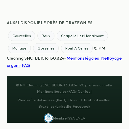
AUSSI DISPONIBLE PRÈS DE TRAZEGNIES
Courcelles
Roux
Chapelle Lez Herlaimont
© PM
Manage
Gosselies
Pont A Celles
Cleaning SNC · BE1016.130.824 ·
Mentions légales
·
Nettoyage
urgent
·
FAQ
© PM Cleaning SNC · BE1016.130.824 · RC professionnelle ·
Mentions légales
·
FAQ
·
Contact
Rhode-Saint-Genèse (1640) · Hainaut · Brabant wallon ·
Bruxelles ·
LinkedIn
·
Facebook
Membre ISSA EMEA