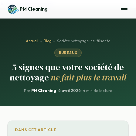
Aller au contenu principal
PM Cleaning
Accueil
→
Blog
→ Société nettoyage insuffisante
BUREAUX
5 signes que votre société de
nettoyage
ne fait plus le travail
Par
PM Cleaning
·
6 avril 2026
· 4 min de lecture
DANS CET ARTICLE