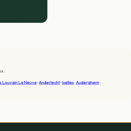
x :
es Louvain La Neuve
·
Anderlecht
·
Ixelles
·
Auderghem
·