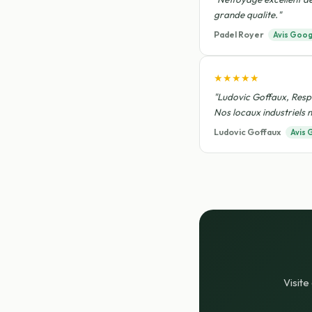
grande qualite."
Padel Royer
Avis Goog
★★★★★
"Ludovic Goffaux, Respo
Nos locaux industriels n
Ludovic Goffaux
Avis 
Visite