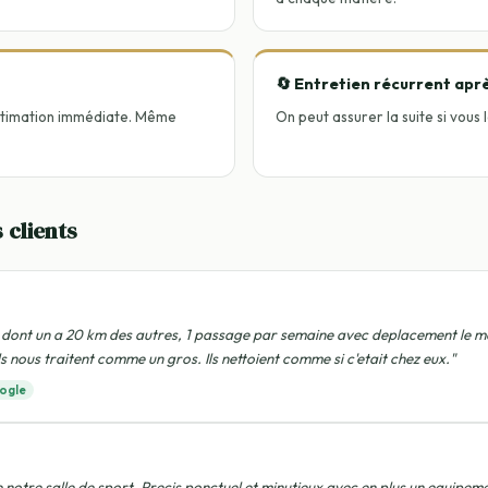
🔄 Entretien récurrent apr
 estimation immédiate. Même
On peut assurer la suite si vous 
 clients
dont un a 20 km des autres, 1 passage par semaine avec deplacement le me
 ils nous traitent comme un gros. Ils nettoient comme si c'etait chez eux."
ogle
 notre salle de sport. Precis ponctuel et minutieux avec en plus un equipem