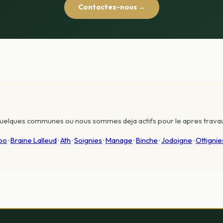
Contactez-nous →
ci quelques communes ou nous sommes deja actifs pour le apres travau
oo
·
Braine Lalleud
·
Ath
·
Soignies
·
Manage
·
Binche
·
Jodoigne
·
Ottigni