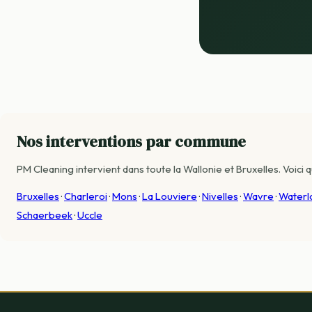
Nos interventions par commune
PM Cleaning intervient dans toute la Wallonie et Bruxelles. Voi
Bruxelles
·
Charleroi
·
Mons
·
La Louviere
·
Nivelles
·
Wavre
·
Waterl
Schaerbeek
·
Uccle