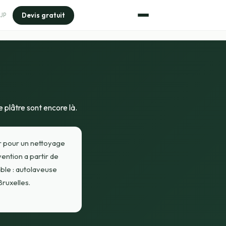
Devis gratuit
JP
e plâtre sont encore là.
er pour un nettoyage
vention a partir de
ble : autolaveuse
Bruxelles.