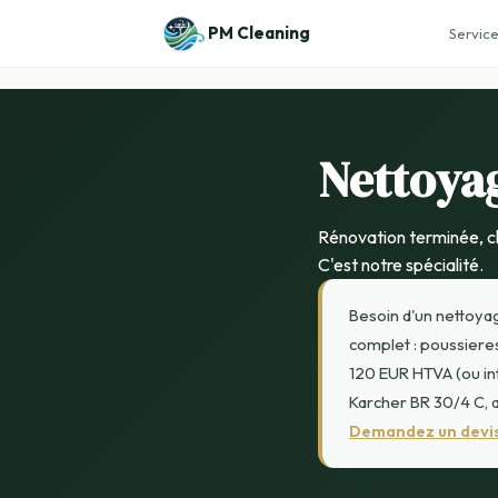
PM Cleaning
Service
Nettoya
Rénovation terminée, cha
C'est notre spécialité.
Besoin d'un nettoya
complet : poussieres 
120 EUR HTVA (ou int
Karcher BR 30/4 C, a
Demandez un devis