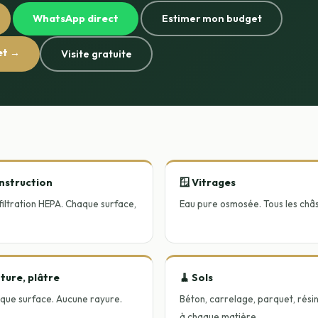
WhatsApp direct
Estimer mon budget
et →
Visite gratuite
onstruction
🪟 Vitrages
 filtration HEPA. Chaque surface,
Eau pure osmosée. Tous les châss
nture, plâtre
🧹 Sols
que surface. Aucune rayure.
Béton, carrelage, parquet, rés
à chaque matière.