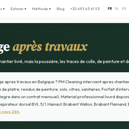
s ▾
Estimer ▾
Méthode ▾
Blog
+32 493 63 61 53
FR
NL
EN
ge
après travaux
ntier livré, mais la poussière, les traces de colle, de peinture et d
ge apres travaux en Belgique ? PM Cleaning intervient apres chanti
de platre, residus de peinture, sols, vitres, sanitaires. Forfait d'inter
egre dans un contrat mensuel). Materiel professionnel lourd disponi
spirateur dorsal BVL 5/1. Hainaut, Brabant Wallon, Brabant Flamand, 
 sous 24h
.