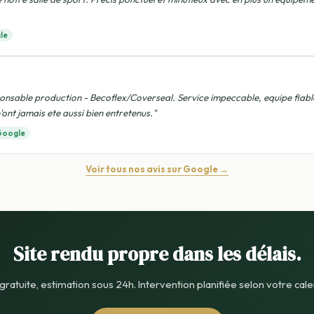
le
nsable production - Becoflex/Coverseal. Service impeccable, equipe fiable
'ont jamais ete aussi bien entretenus."
Google
Voir tous nos avis sur Google →
Site rendu propre dans les délais.
 gratuite, estimation sous 24h. Intervention planifiée selon votre cale