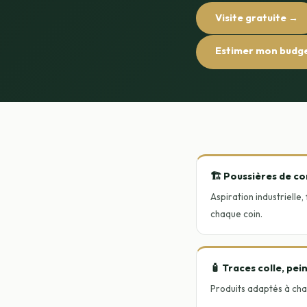
Visite gratuite →
Estimer mon budg
🏗️ Poussières de c
Aspiration industrielle,
chaque coin.
🧴 Traces colle, pei
Produits adaptés à cha