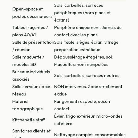
Sols, corbeilles, surfaces
Open-space et
périphériques (hors plans et
postes dessinateurs
écrans)
Tables traçantes /
Périphérie uniquement. Jamais de
plans A0/A1
contact avec les plans
Salle de présentation
Sols, table, sièges, écran, vitrage,
/ réunion
préparation esthétique
Salle maquette /
Dépoussiérage étagères, sol.
modèles 3D
Maquettes: non manipulées
Bureaux individuels
Sols, corbeilles, surfaces neutres
associés
Salle serveur / baie
NON intervenus. Zone strictement
réseau
exclue
Matériel
Rangement respecté, aucun
topographique
contact
Évier, frigo extérieur, micro-ondes,
Kitchenette staff
cafetière
Sanitaires clients et
Nettoyage complet, consommables