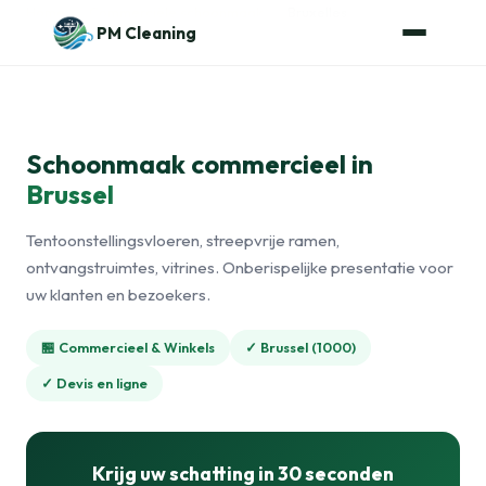
Naar de inhoud
Home
›
Commerciële schoonmaak
›
Bruxelles
PM Cleaning
Schoonmaak commercieel in
Brussel
Tentoonstellingsvloeren, streepvrije ramen,
ontvangstruimtes, vitrines. Onberispelijke presentatie voor
uw klanten en bezoekers.
🏪 Commercieel & Winkels
✓ Brussel (1000)
✓ Devis en ligne
Krijg uw schatting in 30 seconden