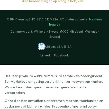
Alle beoordelingen op Google bekijken →
© PM Cleaning SNC · BE1016.130.824 · RC professionnelle ·
Mentions
légales
Commercieel & Winkels in Brussel (1000) · Brabant · Wallonië ·
Brussel
Lid van ISSA EMEA
LinkedIn
·
Facebook
Het uiterlijk van uw winkelruimte is uw eerste verkoopargument.
Een vlekkeloze omgeving versterkt het vertrouwen van klanten.
Wij werken buiten openingsuren om geen overlast te
veroorzaken.
Onze diensten omvatten binnenramen, vloeren, toonbanken en
paskamers of klantenruimtes. Frequentie afgestemd op uw