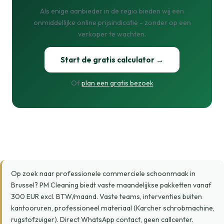
Als enige aanbieder in de regio bieden wij een
onmiddellijke online prijsindicatie - zonder op een
verkoper te wachten.
Start de gratis calculator →
Of
plan een gratis bezoek
Op zoek naar professionele commerciele schoonmaak in
Brussel? PM Cleaning biedt vaste maandelijkse pakketten vanaf
300 EUR excl. BTW/maand. Vaste teams, interventies buiten
kantooruren, professioneel materiaal (Karcher schrobmachine,
rugstofzuiger). Direct WhatsApp contact, geen callcenter.