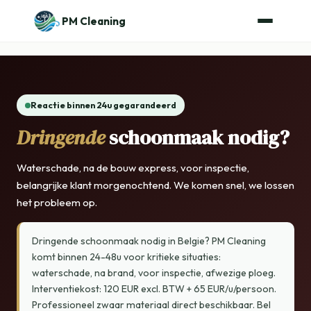
PM Cleaning
Reactie binnen 24u gegarandeerd
Dringende
schoonmaak nodig?
Waterschade, na de bouw express, voor inspectie,
belangrijke klant morgenochtend. We komen snel, we lossen
het probleem op.
Dringende schoonmaak nodig in Belgie? PM Cleaning
komt binnen 24-48u voor kritieke situaties:
waterschade, na brand, voor inspectie, afwezige ploeg.
Interventiekost: 120 EUR excl. BTW + 65 EUR/u/persoon.
Professioneel zwaar materiaal direct beschikbaar. Bel