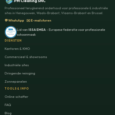
PM Cleaning SNC
Professioneel terugkerend onderhoud voor professionele & industriële
sites in Henegouwen, Waals-Brabant, Vlaams-Brabant en Brussel.
💬 WhatsApp
✉️ E-mail sturen
Lid van
ISSA EMEA
- Europese federatie voor professionele
schoonmaak
DIENSTEN
Kantoren & KMO
Commercieel & showrooms
Industriële sites
Dringende reiniging
Zonnepanelen
TOOLS & INFO
Online schatter
FAQ
Blog