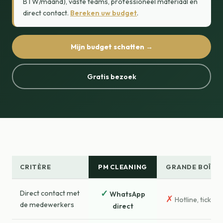
BTW/maand), vaste teams, professioneel materiaal en
direct contact.
Bereken uw budget
.
Mijn budget schatten →
Gratis bezoek
CRITÈRE
PM CLEANING
GRANDE BOÎTE
✓
Direct contact met
WhatsApp
✗
Hotline, tickets
de medewerkers
direct