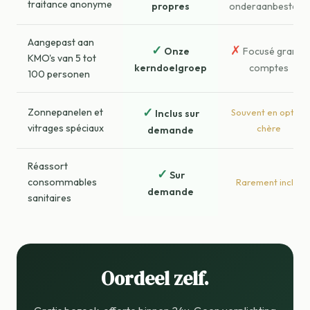
traitance anonyme
propres
onderaanbesteed
Aangepast aan
✓
✗
Onze
Focusé grands
KMO's van 5 tot
kerndoelgroep
comptes
100 personen
✓
Zonnepanelen et
Souvent en option
Inclus sur
vitrages spéciaux
chère
demande
Réassort
✓
Sur
consommables
Rarement inclus
demande
sanitaires
Oordeel zelf.