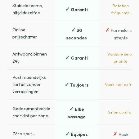
Stabiele teams,
Rotation
✓
Garanti
altijd dezelfde
fréquente
✓
✗
Online
30
Formulaire +
prijsschatter
secondes
attente
Antwoord binnen
Variable selon
✓
Garanti
24u
priorité
Vast maandelijks
✓
forfait zonder
Vaak met extra's
Toujours
verrassingen
✓
Gedocumenteerde
Elke
Selon contrat
checklist per zone
passage
✓
✗
Zéro sous-
Équipes
Vaak