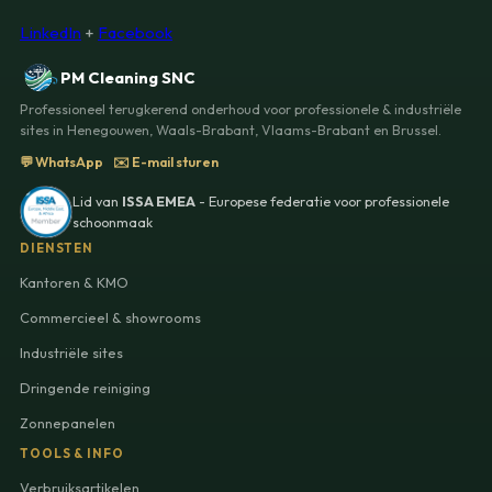
LinkedIn
+
Facebook
PM Cleaning SNC
Professioneel terugkerend onderhoud voor professionele & industriële
sites in Henegouwen, Waals-Brabant, Vlaams-Brabant en Brussel.
💬 WhatsApp
✉️ E-mail sturen
Lid van
ISSA EMEA
- Europese federatie voor professionele
schoonmaak
DIENSTEN
Kantoren & KMO
Commercieel & showrooms
Industriële sites
Dringende reiniging
Zonnepanelen
TOOLS & INFO
Verbruiksartikelen