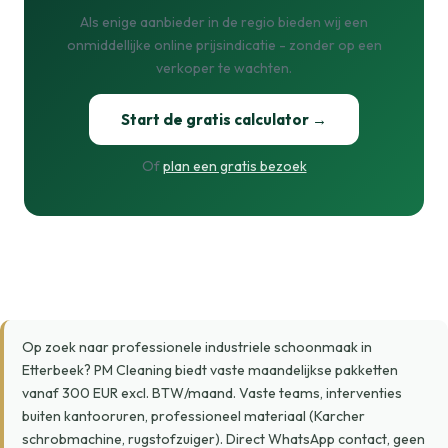
Als enige aanbieder in de regio bieden wij een
onmiddellijke online prijsindicatie - zonder op een
verkoper te wachten.
Start de gratis calculator →
Of
plan een gratis bezoek
Op zoek naar professionele industriele schoonmaak in
Etterbeek? PM Cleaning biedt vaste maandelijkse pakketten
vanaf 300 EUR excl. BTW/maand. Vaste teams, interventies
buiten kantooruren, professioneel materiaal (Karcher
schrobmachine, rugstofzuiger). Direct WhatsApp contact, geen