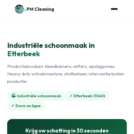
Naar de inhoud
Home
›
Industriële schoonmaak
›
Etterbeek
PM Cleaning
Industriële schoonmaak in
Etterbeek
Productieloodsen, kleedkamers, refters, opslagzones.
Heavy duty schrobmachine, stofbeheer, interventie buiten
productie.
🏭 Industriële schoonmaak
✓ Etterbeek (1040)
✓ Devis en ligne
Krijg uw schatting in 30 seconden