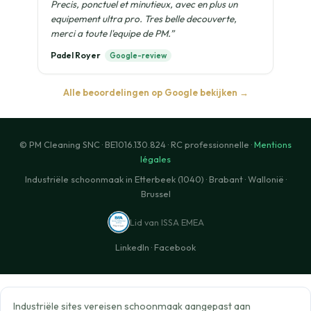
Precis, ponctuel et minutieux, avec en plus un
equipement ultra pro. Tres belle decouverte,
merci a toute l'equipe de PM.”
Padel Royer
Google-review
Alle beoordelingen op Google bekijken →
© PM Cleaning SNC · BE1016.130.824 · RC professionnelle ·
Mentions
légales
Industriële schoonmaak in Etterbeek (1040) · Brabant · Wallonië ·
Brussel
Lid van ISSA EMEA
LinkedIn
·
Facebook
Industriële sites vereisen schoonmaak aangepast aan