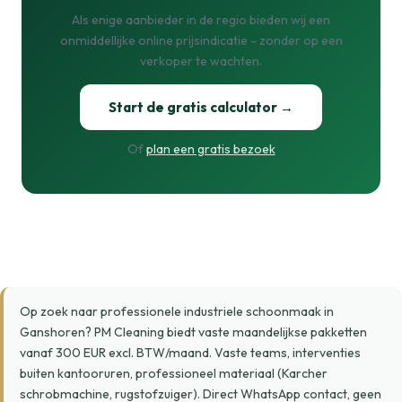
Als enige aanbieder in de regio bieden wij een
onmiddellijke online prijsindicatie - zonder op een
verkoper te wachten.
Start de gratis calculator →
Of
plan een gratis bezoek
Op zoek naar professionele industriele schoonmaak in
Ganshoren? PM Cleaning biedt vaste maandelijkse pakketten
vanaf 300 EUR excl. BTW/maand. Vaste teams, interventies
buiten kantooruren, professioneel materiaal (Karcher
schrobmachine, rugstofzuiger). Direct WhatsApp contact, geen