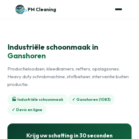
Naar de inhoud
Home
›
Industriële schoonmaak
›
Ganshoren
PM Cleaning
Industriële schoonmaak in
Ganshoren
Productieloodsen, kleedkamers, refters, opslagzones.
Heavy duty schrobmachine, stofbeheer, interventie buiten
productie.
🏭 Industriële schoonmaak
✓ Ganshoren (1083)
✓ Devis en ligne
Krijg uw schatting in 30 seconden