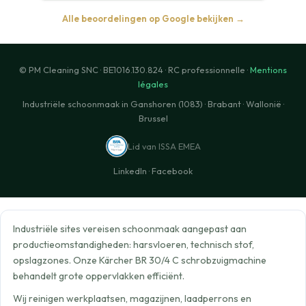
Alle beoordelingen op Google bekijken →
© PM Cleaning SNC · BE1016.130.824 · RC professionnelle ·
Mentions
légales
Industriële schoonmaak in Ganshoren (1083) · Brabant · Wallonië ·
Brussel
Lid van ISSA EMEA
LinkedIn
·
Facebook
Industriële sites vereisen schoonmaak aangepast aan
productieomstandigheden: harsvloeren, technisch stof,
opslagzones. Onze Kärcher BR 30/4 C schrobzuigmachine
behandelt grote oppervlakken efficiënt.
Wij reinigen werkplaatsen, magazijnen, laadperrons en