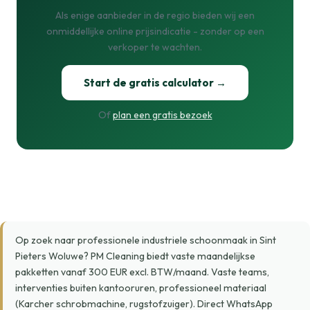
Als enige aanbieder in de regio bieden wij een
onmiddellijke online prijsindicatie - zonder op een
verkoper te wachten.
Start de gratis calculator →
Of
plan een gratis bezoek
Op zoek naar professionele industriele schoonmaak in Sint
Pieters Woluwe? PM Cleaning biedt vaste maandelijkse
pakketten vanaf 300 EUR excl. BTW/maand. Vaste teams,
interventies buiten kantooruren, professioneel materiaal
(Karcher schrobmachine, rugstofzuiger). Direct WhatsApp