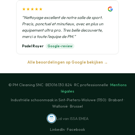
★★★★★
“Nettoyage excellent de notre salle de sport.
Precis, ponctuel et minutieux, avec en plus un
equipement ultra pro. Tres belle decouverte,
merci a toute l'equipe de PM.”
Padel Royer
Google-review
Alle beoordelingen op Google bekijken →
© PM Cleaning SNC · BE1016.130.824 · RC professionnelle ·
Mentions
légales
Industriële schoonmaak in Sint-Pieters-Woluwe (1150) · Brabant ·
Wallonië · Brussel
Lid van ISSA EMEA
LinkedIn
·
Facebook