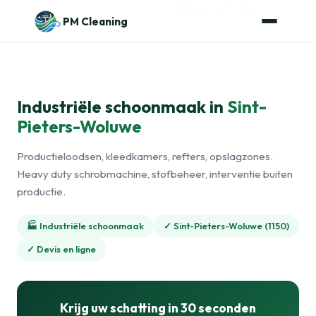
Naar de inhoud
Home
›
Industriële schoonmaak
›
Woluwe-Saint-Pierre
PM Cleaning
Industriële schoonmaak in
Sint-
Pieters-Woluwe
Productieloodsen, kleedkamers, refters, opslagzones.
Heavy duty schrobmachine, stofbeheer, interventie buiten
productie.
🏭 Industriële schoonmaak
✓ Sint-Pieters-Woluwe (1150)
✓ Devis en ligne
Krijg uw schatting in 30 seconden