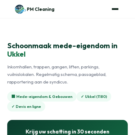
Naar de inhoud
Home
›
Schoonmaak mede-eigendom
›
Uccle
PM Cleaning
Schoonmaak mede-eigendom in
Ukkel
Inkomhallen, trappen, gangen, liften, parkings,
vuilnislokalen. Regelmatig schema, passageblad,
rapportering aan de syndicus.
🏢 Mede-eigendom & Gebouwen
✓ Ukkel (1180)
✓ Devis en ligne
Krijg uw schatting in 30 seconden