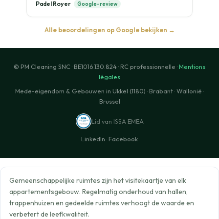
Padel Royer
Google-review
Alle beoordelingen op Google bekijken →
© PM Cleaning SNC · BE1016.130.824 · RC professionnelle ·
Mentions
légales
Mede-eigendom & Gebouwen in Ukkel (1180) · Brabant · Wallonië ·
Brussel
Lid van ISSA EMEA
LinkedIn
·
Facebook
Gemeenschappelijke ruimtes zijn het visitekaartje van elk
appartementsgebouw. Regelmatig onderhoud van hallen,
trappenhuizen en gedeelde ruimtes verhoogt de waarde en
verbetert de leefkwaliteit.