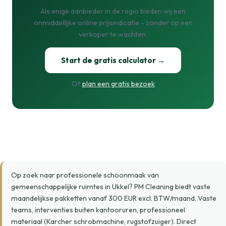
Als enige aanbieder in de regio bieden wij een
onmiddellijke online prijsindicatie - zonder op een
verkoper te wachten.
Start de gratis calculator →
Of
plan een gratis bezoek
Op zoek naar professionele schoonmaak van
gemeenschappelijke ruimtes in Ukkel? PM Cleaning biedt vaste
maandelijkse pakketten vanaf 300 EUR excl. BTW/maand. Vaste
teams, interventies buiten kantooruren, professioneel
materiaal (Karcher schrobmachine, rugstofzuiger). Direct