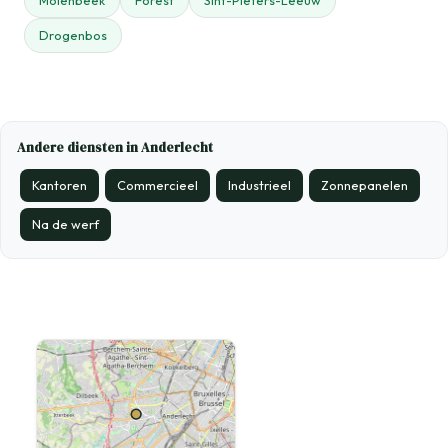
Molenbeek
Forest
Sint-Pieters-Leeuw
Drogenbos
Andere diensten in Anderlecht
Kantoren
Commercieel
Industrieel
Zonnepanelen
Na de werf