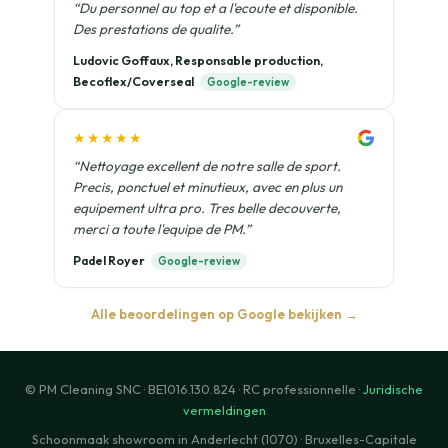
“Du personnel au top et a l'ecoute et disponible.
Des prestations de qualite.”
Ludovic Goffaux, Responsable production,
Becoflex/Coverseal
Google-review
★★★★★
“Nettoyage excellent de notre salle de sport.
Precis, ponctuel et minutieux, avec en plus un
equipement ultra pro. Tres belle decouverte,
merci a toute l'equipe de PM.”
Padel Royer
Google-review
Alle beoordelingen op Google bekijken →
© PM Cleaning SNC · BE1016.130.824 · RC professionnelle ·
Juridische
vermeldingen
Schoonmaak showroom in Anderlecht (1070) · Bruxelles-Capitale