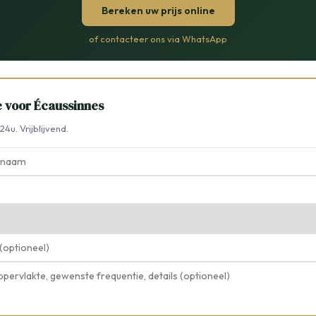
Bereken uw prijs online
of contacteer ons via WhatsApp
te voor Écaussinnes
4u. Vrijblijvend.