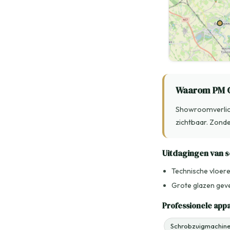
Waarom PM C
Showroomverlich
zichtbaar. Zond
Uitdagingen van
Technische vloere
Grote glazen geve
Professionele app
Schrobzuigmachine 