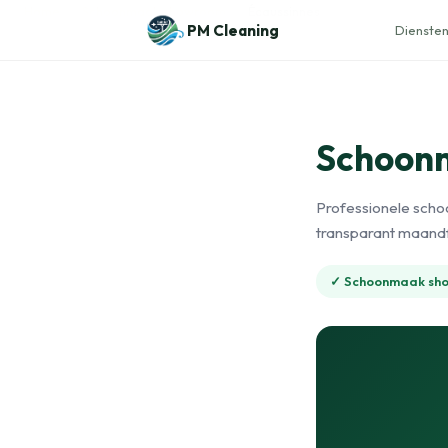
Naar de inhoud
Home
›
Schoonmaak showroom
›
Écaussinnes
PM Cleaning
Diensten
Schoon
Professionele scho
transparant maandf
✓ Schoonmaak sh