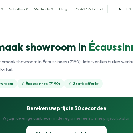
 ▾
Schatten ▾
Methode ▾
Blog
+32 493 63 61 53
FR
NL
EN
maak showroom in
Écaussin
onmaak showroom in Écaussinnes (7190). Interventies buiten werku
orfait.
owroom
✓ Écaussinnes (7190)
✓ Gratis offerte
Bereken uw prijs in 30 seconden
Wij zijn de enige aanbieder in de regio met een online prijscalculator.