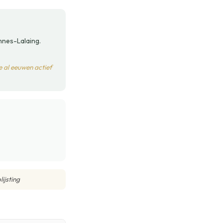
nnes-Lalaing.
e al eeuwen actief
ijsting