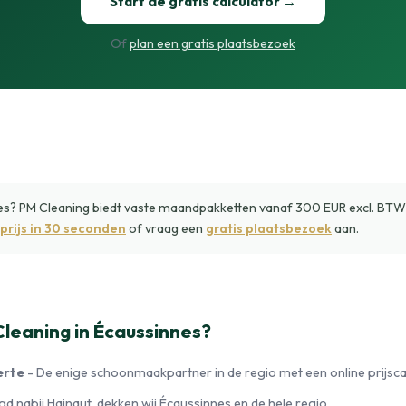
Start de gratis calculator →
Of
plan een gratis plaatsbezoek
 PM Cleaning biedt vaste maandpakketten vanaf 300 EUR excl. BTW/m
prijs in 30 seconden
of vraag een
gratis plaatsbezoek
aan.
eaning in Écaussinnes?
erte
- De enige schoonmaakpartner in de regio met een online prijscal
d nabij Hainaut, dekken wij Écaussinnes en de hele regio.