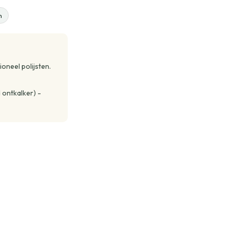
n
neel polijsten.
ontkalker) -