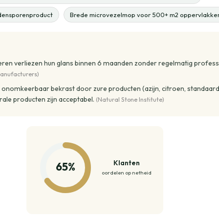
ndensporenproduct
Brede microvezelmop voor 500+ m2 oppervlakke
ren verliezen hun glans binnen 6 maanden zonder regelmatig professio
manufacturers)
nomkeerbaar bekrast door zure producten (azijn, citroen, standaard 
rale producten zijn acceptabel.
(Natural Stone Institute)
Klanten
65%
oordelen op netheid