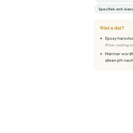
Specifiek anti-ba
Wist u dat?
Epoxy harsvloe
(Floor coating 
Marmer wordt o
alleen pH-neut