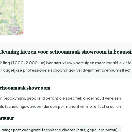
leaning kiezen voor schoonmaak showroom in Écaussi
ting (1.000-2.000 lux) benadrukt uw voertuigen maar maakt elk st
er dagelijkse professionele schoonmaak verdwijnt het premiumeffect.
 schoonmaak showroom
n (epoxyhars, gepolierd beton) die specifiek onderhoud vereisen
ls (scheidingswanden) die een permanent vitrine-effect creeren
aratuur
aangepast voor grote technische vloeren (hars, gepolierd beton)