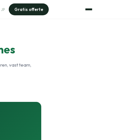
Gratis offerte
JP
nes
ren, vast team,