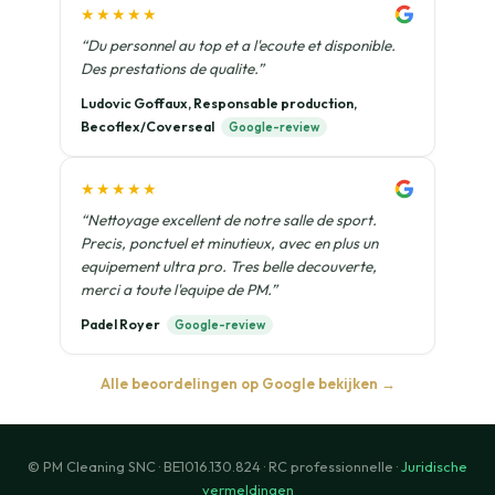
★★★★★
“Du personnel au top et a l'ecoute et disponible.
Des prestations de qualite.”
Ludovic Goffaux, Responsable production,
Becoflex/Coverseal
Google-review
★★★★★
“Nettoyage excellent de notre salle de sport.
Precis, ponctuel et minutieux, avec en plus un
equipement ultra pro. Tres belle decouverte,
merci a toute l'equipe de PM.”
Padel Royer
Google-review
Alle beoordelingen op Google bekijken →
© PM Cleaning SNC · BE1016.130.824 · RC professionnelle ·
Juridische
vermeldingen