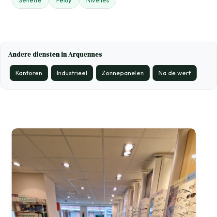
Seneffe
Feluy
Nivelles
Andere diensten in Arquennes
Kantoren
Industrieel
Zonnepanelen
Na de werf