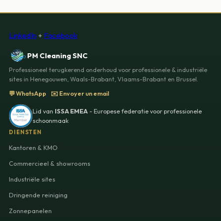
LinkedIn
+
Facebook
PM Cleaning SNC
Professioneel terugkerend onderhoud voor professionele & industriële
sites in Henegouwen, Waals-Brabant, Vlaams-Brabant en Brussel.
💬 WhatsApp
✉️ Envoyer un email
Lid van
ISSA EMEA
- Europese federatie voor professionele
schoonmaak
DIENSTEN
Kantoren & KMO
Commercieel & showrooms
Industriële sites
Dringende reiniging
Zonnepanelen