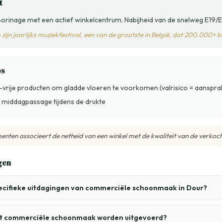
t
orinage met een actief winkelcentrum. Nabijheid van de snelweg E19/E
zijn jaarlijks muziekfestival, een van de grootste in België, dat 200.000+ 
ps
-vrije producten om gladde vloeren te voorkomen (valrisico = aansprak
e middagpassage tijdens de drukte
nten associeert de netheid van een winkel met de kwaliteit van de verkoc
gen
pecifieke uitdagingen van commerciële schoonmaak in Dour?
t commerciële schoonmaak worden uitgevoerd?