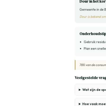
Dour in het kor
Gemeente in de B
Dour is bekend om 
Onderhoudsti
Gebruik residu
Plan een snell
78% van de consume
Veelgestelde vra
Wat zijn de s
Hoe vaak moe