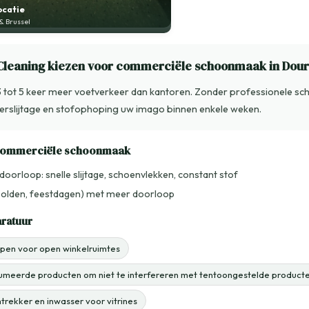
ocatie
 Brussel
leaning kiezen voor commerciële schoonmaak in Dour
 3 tot 5 keer meer voetverkeer dan kantoren. Zonder professionele 
erslijtage en stofophoping uw imago binnen enkele weken.
 commerciële schoonmaak
doorloop: snelle slijtage, schoenvlekken, constant stof
solden, feestdagen) met meer doorloop
aratuur
en voor open winkelruimtes
umeerde producten om niet te interfereren met tentoongestelde product
trekker en inwasser voor vitrines