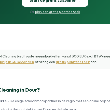
Start de gratis calculator →
Of
plan een gratis plaatsbezoek
Cleaning biedt vaste maandpakketten vanaf 300 EUR excl. BTW/maand.
prijs in 30 seconden
of vraag een
gratis plaatsbezoek
aan.
eaning in Dour?
erte
- De enige schoonmaakpartner in de regio met een online prijscal
d nabij Hainaut, dekken wij Dour en de hele regio.