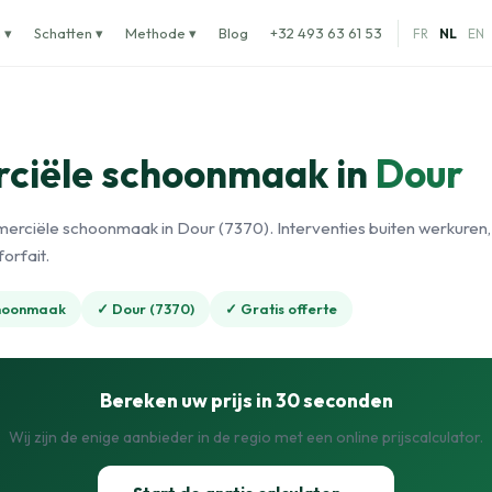
 ▾
Schatten ▾
Methode ▾
Blog
+32 493 63 61 53
FR
NL
EN
ciële schoonmaak in
Dour
erciële schoonmaak in Dour (7370). Interventies buiten werkuren,
orfait.
choonmaak
✓ Dour (7370)
✓ Gratis offerte
Bereken uw prijs in 30 seconden
Wij zijn de enige aanbieder in de regio met een online prijscalculator.