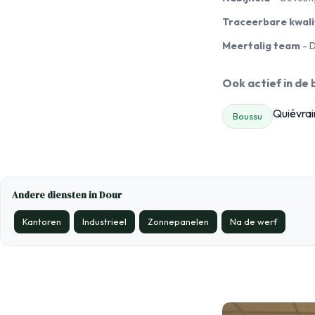
Traceerbare kwali
Meertalig team
- D
Ook actief in de
Quiévrai
Boussu
Andere diensten in Dour
Kantoren
Industrieel
Zonnepanelen
Na de werf