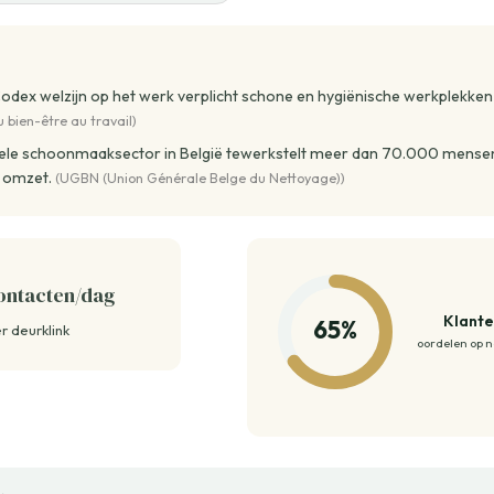
odex welzijn op het werk verplicht schone en hygiënische werkplekken (A
 bien-être au travail)
ele schoonmaaksector in België tewerkstelt meer dan 70.000 mense
n omzet.
(UGBN (Union Générale Belge du Nettoyage))
ntacten/dag
Klant
65%
r deurklink
oordelen op n