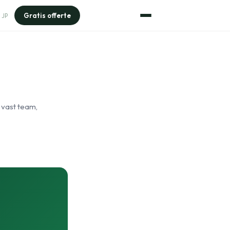
Gratis offerte
JP
 vast team,