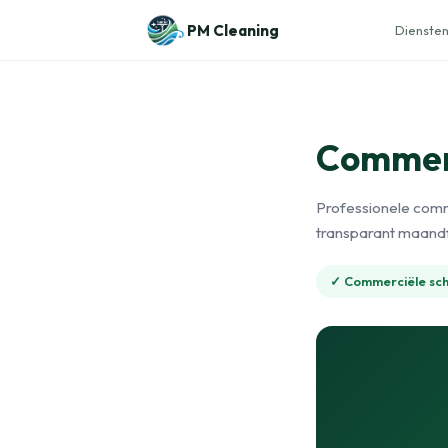
Naar de inhoud
Home
›
Commerciële schoonmaak
›
Dour
PM Cleaning
Diensten
Commer
Professionele comm
transparant maandf
✓ Commerciële s