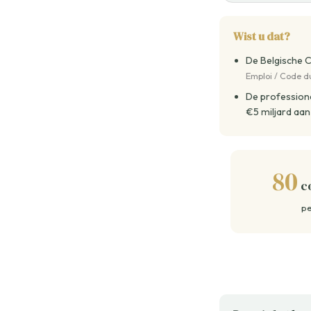
Wist u dat?
De Belgische C
Emploi / Code du
De profession
€5 miljard aa
80
co
pe