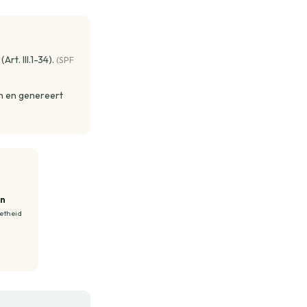
rt. III.1-34).
(SPF
n en genereert
en
etheid