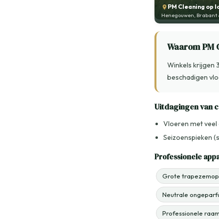
PM Cleaning op l
Henegouwen, Brabant &
Waarom PM C
Winkels krijgen
beschadigen vlo
Uitdagingen van
Vloeren met veel 
Seizoenspieken (
Professionele app
Grote trapezemopp
Neutrale ongeparf
Professionele raam