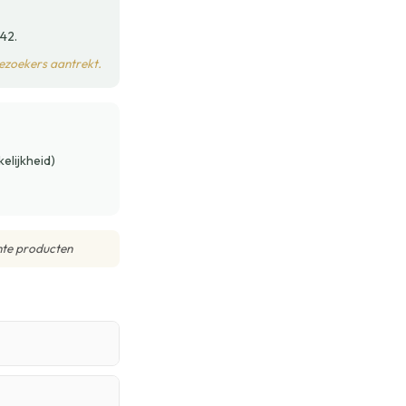
42.
bezoekers aantrekt.
elijkheid)
hte producten