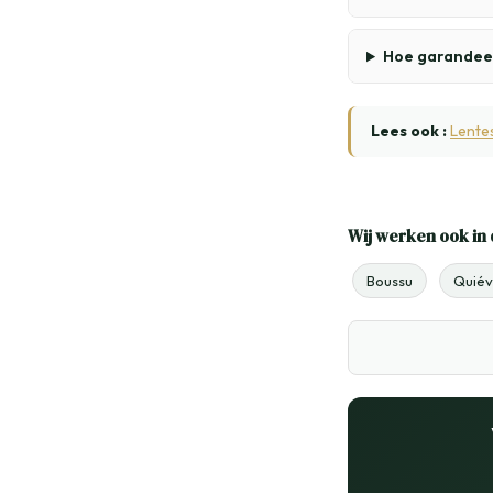
Hoe garandeer
Lees ook :
Lente
Wij werken ook in 
Boussu
Quiév