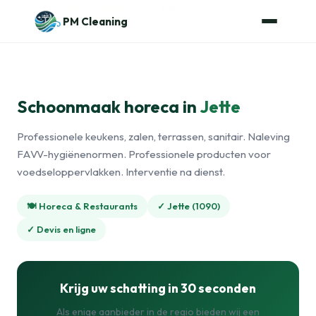
Naar de inhoud
Home
›
Horecaschoonmaak
›
Jette
PM Cleaning
Schoonmaak horeca in
Jette
Professionele keukens, zalen, terrassen, sanitair. Naleving
FAVV-hygiënenormen. Professionele producten voor
voedseloppervlakken. Interventie na dienst.
🍽️ Horeca & Restaurants
✓ Jette (1090)
✓ Devis en ligne
Krijg uw schatting in 30 seconden
Als enige aanbieder in de regio bieden wij een