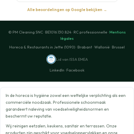
Alle beoordelingen op Google bekijken →
© PM Cleaning SNC · BE1016.130.824 · RC professionnelle ·
Mentions
légales
Horeca & Restaurants in Jette (1090) · Brabant · Wallonië · Brussel
Lid van ISSA EMEA
LinkedIn
·
Facebook
In de horeca is hygiëne zowel een wettelijke verplichting als een
commerciële noodzaak. Professionele schoonmaak
garandeert naleving van voedselveiligheidsnormen en
beschermt uw reputatie.
Wij reinigen eetzalen, keukens, sanitair en terrassen. Onze
producten zijn geschikt voor voedseloppervlakken en onze