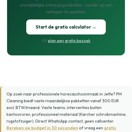
onmiddellijke online prijsindicatie - zonder op een
verkoper te wachten.
Start de gratis calculator →
Of
plan een gratis bezoek
Op zoek naar professionele horecaschoonmaak in Jette? PM
Cleaning biedt vaste maandelijkse pakketten vanaf 300 EUR
excl. BTW/maand. Vaste teams, interventies buiten
kantooruren, professioneel materiaal (Karcher schrobmachine,
rugstofzuiger). Direct WhatsApp contact, geen callcenter.
Bereken uw budget in 30 seconden
of vraag een
gratis