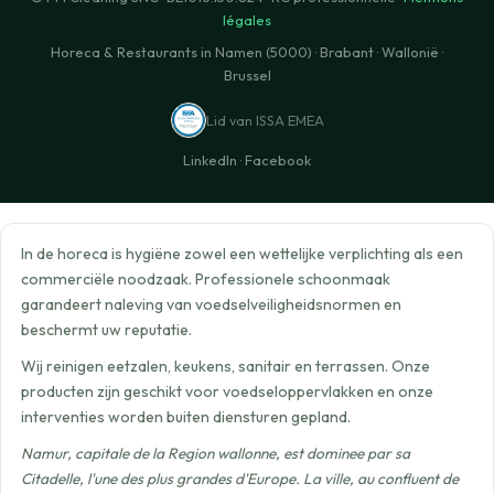
légales
Horeca & Restaurants in Namen (5000) · Brabant · Wallonië ·
Brussel
Lid van ISSA EMEA
LinkedIn
·
Facebook
In de horeca is hygiëne zowel een wettelijke verplichting als een
commerciële noodzaak. Professionele schoonmaak
garandeert naleving van voedselveiligheidsnormen en
beschermt uw reputatie.
Wij reinigen eetzalen, keukens, sanitair en terrassen. Onze
producten zijn geschikt voor voedseloppervlakken en onze
interventies worden buiten diensturen gepland.
Namur, capitale de la Region wallonne, est dominee par sa
Citadelle, l'une des plus grandes d'Europe. La ville, au confluent de