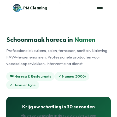
Naar de inhoud
Home
›
Horecaschoonmaak
›
Namur
PM Cleaning
Schoonmaak horeca in
Namen
Professionele keukens, zalen, terrassen, sanitair. Naleving
FAVV-hygiënenormen. Professionele producten voor
voedseloppervlakken. Interventie na dienst.
🍽️ Horeca & Restaurants
✓ Namen (5000)
✓ Devis en ligne
Krijg uw schatting in 30 seconden
Als enige aanbieder in de regio bieden wij een