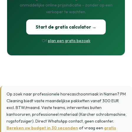
onmiddellijke online prijsindicatie - zonder op een
verkoper te wachten.
Start de gratis calculator →
Of
plan een gratis bezoek
Op zoek naar professionele horecaschoonmaak in Namen? PM
Cleaning biedt vaste maandelijkse pakketten vanaf 300 EUR
excl. BTW/maand. Vaste teams, interventies buiten
kantooruren, professioneel materiaal (Karcher schrobmachine,
rugstofzuiger). Direct WhatsApp contact, geen callcenter.
Bereken uw budget in 30 seconden
of vraag een
gratis