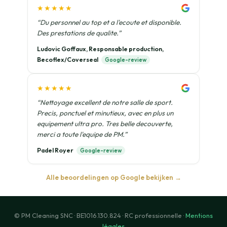
★★★★★
“Du personnel au top et a l'ecoute et disponible.
Des prestations de qualite.”
Ludovic Goffaux, Responsable production,
Becoflex/Coverseal
Google-review
★★★★★
“Nettoyage excellent de notre salle de sport.
Precis, ponctuel et minutieux, avec en plus un
equipement ultra pro. Tres belle decouverte,
merci a toute l'equipe de PM.”
Padel Royer
Google-review
Alle beoordelingen op Google bekijken →
© PM Cleaning SNC · BE1016.130.824 · RC professionnelle ·
Mentions
légales