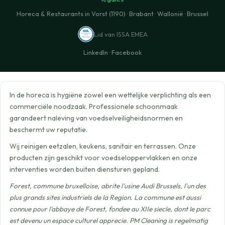
Horeca & Restaurants in Vorst (1190) · Brabant · Wallonië · Brussel
Lid van ISSA EMEA
LinkedIn
·
Facebook
In de horeca is hygiëne zowel een wettelijke verplichting als een
commerciële noodzaak. Professionele schoonmaak
garandeert naleving van voedselveiligheidsnormen en
beschermt uw reputatie.
Wij reinigen eetzalen, keukens, sanitair en terrassen. Onze
producten zijn geschikt voor voedseloppervlakken en onze
interventies worden buiten diensturen gepland.
Forest, commune bruxelloise, abrite l'usine Audi Brussels, l'un des
plus grands sites industriels de la Region. La commune est aussi
connue pour l'abbaye de Forest, fondee au XIIe siecle, dont le parc
est devenu un espace culturel apprecie. PM Cleaning is regelmatig