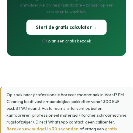
onmiddellijke online prijsindicatie - zonder op een
verkoper te wachten.
Start de gratis calculator →
Of
plan een gratis bezoek
Op zoek naar professionele horecaschoonmaak in Vorst? PM
Cleaning biedt vaste maandelijkse pakketten vanaf 300 EUR
excl. BTW/maand. Vaste teams, interventies buiten
kantooruren, professioneel materiaal (Karcher schrobmachine,
rugstofzuiger). Direct WhatsApp contact, geen callcenter.
Bereken uw budget in 30 seconden
of vraag een
gratis