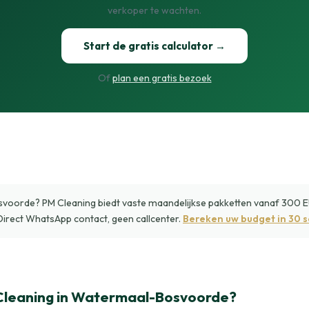
verkoper te wachten.
Start de gratis calculator →
Of
plan een gratis bezoek
orde? PM Cleaning biedt vaste maandelijkse pakketten vanaf 300 EUR
Direct WhatsApp contact, geen callcenter.
Bereken uw budget in 30 
leaning in Watermaal-Bosvoorde?