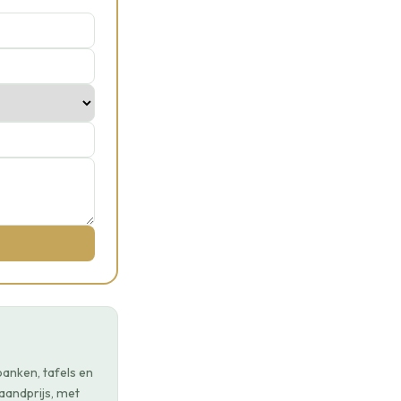
anken, tafels en
aandprijs, met