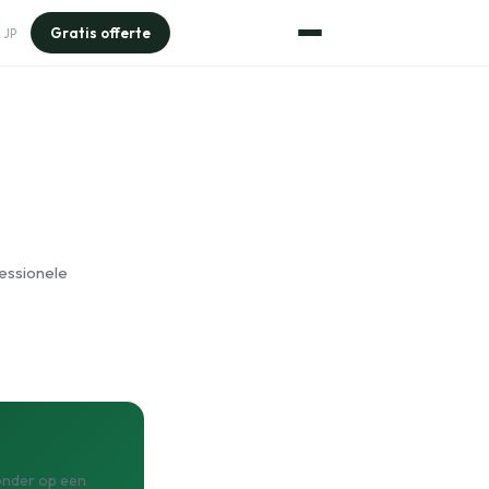
Gratis offerte
JP
essionele
zonder op een