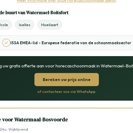
Meer informatie over onze horecaschoonmaak dienst
de buurt van Watermael-Boitsfort
ccle
Ixelles
Hoeilaart
ISSA EMEA-lid - Europese federatie van de schoonmaaksector
g uw gratis offerte aan voor horecaschoonmaak in Watermael-Boit
Bereken uw prijs online
of contacteer ons via WhatsApp
te voor Watermaal-Bosvoorde
4u. Vrijblijvend.