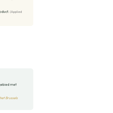
oduct.
(Applied
gebied met
et Brussels