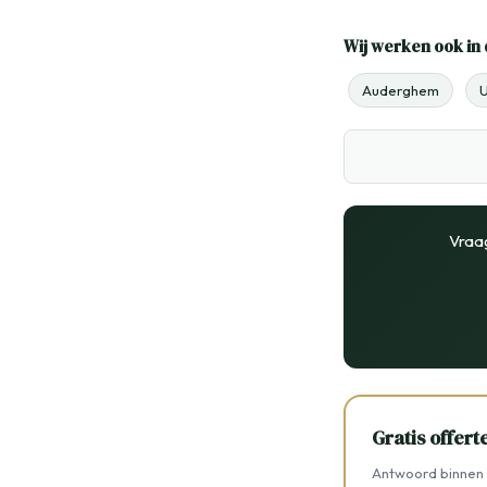
Wij werken ook in 
Auderghem
U
Vraa
Gratis offer
Antwoord binnen 2