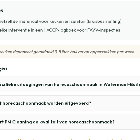
ps
hetzelfde materiaal voor keuken en sanitair (kruisbesmetting)
lke interventie in een HACCP-logboek voor FAVV-inspecties
 keuken deponeert gemiddeld 3-5 liter bakvet op oppervlakken per week
gen
pecifieke uitdagingen van horecaschoonmaak in Watermael-Boit
t horecaschoonmaak worden uitgevoerd?
t PM Cleaning de kwaliteit van horecaschoonmaak?