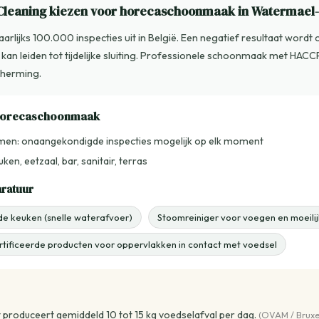
leaning kiezen voor horecaschoonmaak in Watermael-B
aarlijks 100.000 inspecties uit in België. Een negatief resultaat wordt 
kan leiden tot tijdelijke sluiting. Professionele schoonmaak met HA
cherming.
 horecaschoonmaak
men: onaangekondigde inspecties mogelijk op elk moment
ken, eetzaal, bar, sanitair, terras
aratuur
de keuken (snelle waterafvoer)
Stoomreiniger voor voegen en moeilij
rtificeerde producten voor oppervlakken in contact met voedsel
 produceert gemiddeld 10 tot 15 kg voedselafval per dag.
(OVAM / Bruxe