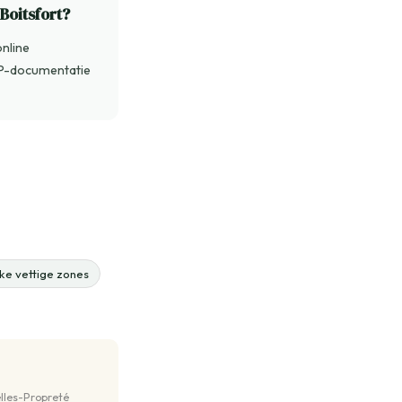
oitsfort?
online
CCP-documentatie
ke vettige zones
lles-Propreté