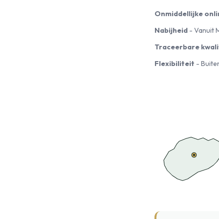
Onmiddellijke onli
Nabijheid
- Vanuit 
Traceerbare kwali
Flexibiliteit
- Buite