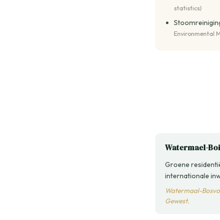
statistics)
Stoomreiniging
Environmental M
Watermael-Boit
Groene residenti
internationale in
Watermaal-Bosvoor
Gewest.