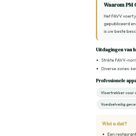
Waarom PM C
Het FAVV voert j
gepubliceerd en 
is uw beste bes
Uitdagingen van
Strikte FAVV-nor
Diverse zones: keu
Professionele app
Vloertrekker voor 
Voedselveilig gece
Wist u dat?
Een restaurant