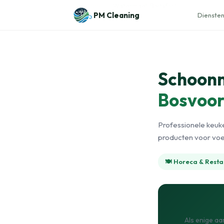
Naar de inhoud
Home
›
Horecaschoonmaak
›
Watermael-Boitsfort
PM Cleaning
Diensten
Schoonm
Bosvoo
Professionele keuke
producten voor voe
🍽️ Horeca & Resta
Als enige aa