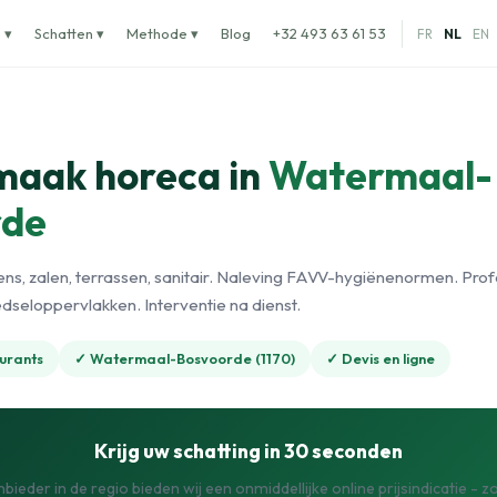
 ▾
Schatten ▾
Methode ▾
Blog
+32 493 63 61 53
FR
NL
EN
aak horeca in
Watermaal-
rde
ns, zalen, terrassen, sanitair. Naleving FAVV-hygiënenormen. Prof
dseloppervlakken. Interventie na dienst.
urants
✓ Watermaal-Bosvoorde (1170)
✓ Devis en ligne
Krijg uw schatting in 30 seconden
nbieder in de regio bieden wij een onmiddellijke online prijsindicatie - 