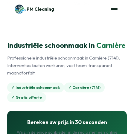
Naar de inhoud
Home
›
Industriële schoonmaak
›
Carnière
PM Cleaning
Industriële schoonmaak in
Carnière
Professionele industriële schoonmaak in Carnière (7141).
Interventies buiten werkuren, vast team, transparant
maandforfait.
✓ Industriële schoonmaak
✓ Carnière (7141)
✓ Gratis offerte
Bereken uw prijs in 30 seconden
Wij zijn de enige aanbieder in de regio met een online