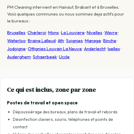
PM Cleaning intervient en Hainaut, Brabant et à Bruxelles.
Voici quelques communes ou nous sommes deja actifs pour
le bureaux :
Bruxelles
·
Charleroi
·
Mons
·
La Louviere
·
Nivelles
·
Wavre
·
Waterloo
·
Braine Lalleud
·
Ath
·
Soignies
·
Manage
·
Binche
·
Jodoigne
·
Ottignies Louvain La Neuve
·
Anderlecht
·
Ixelles
·
Auderghem
·
Schaerbeek
·
Uccle
Ce qui est inclus, zone par zone
Postes de travail et open space
Dépoussiérage des bureaux, plans de travail et rebords
Désinfection claviers, souris, téléphones et points de
contact