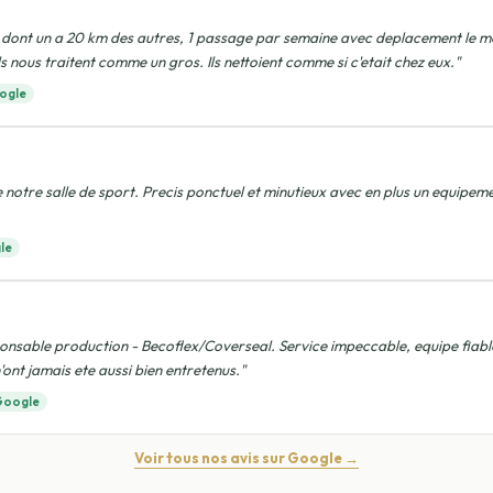
dont un a 20 km des autres, 1 passage par semaine avec deplacement le me
 ils nous traitent comme un gros. Ils nettoient comme si c'etait chez eux."
ogle
 notre salle de sport. Precis ponctuel et minutieux avec en plus un equipem
le
nsable production - Becoflex/Coverseal. Service impeccable, equipe fiable
'ont jamais ete aussi bien entretenus."
Google
Voir tous nos avis sur Google →