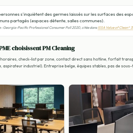
personnes s'inquiètent des germes laissés sur les surfaces des es
uns partagés (espaces détente, salles communes).
 : Georgia-Pacific Professional Consumer Poll 2020, citée dans
ISSA Value of Clean® 3
 PME choisissent PM Cleaning
horaires, check-list par zone, contact direct sans hotline, forfait tran
, aspirateur industriel). Entreprise belge, équipes stables, pas de sous-