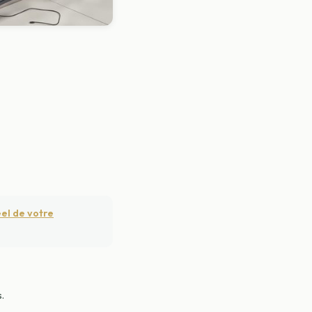
éel de votre
.