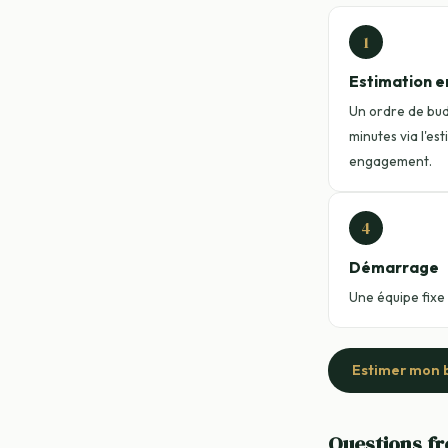
1
Estimation e
Un ordre de bu
minutes via l'es
engagement.
4
Démarrage
Une équipe fixe
Estimer mon 
Questions f