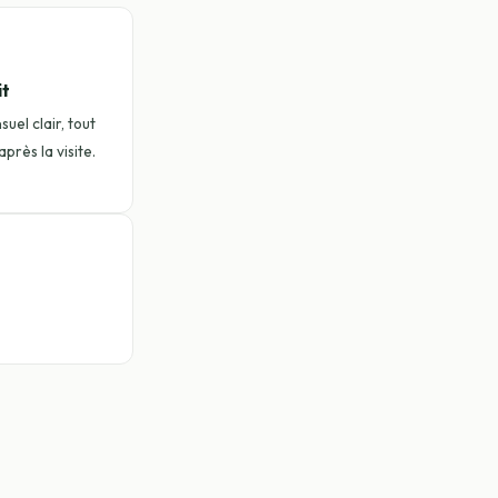
it
uel clair, tout
près la visite.