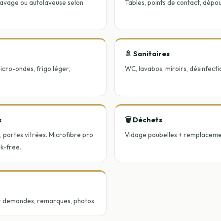
lavage ou autolaveuse selon
Tables, points de contact, dépo
🚿 Sanitaires
micro-ondes, frigo léger,
WC, lavabos, miroirs, désinfecti
s
🗑️ Déchets
s, portes vitrées. Microfibre pro
Vidage poubelles + remplaceme
ak-free.
r demandes, remarques, photos.