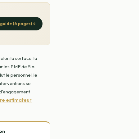
e guide (6 pages) ↓
lon la surface, la
ur les PME de 5 a
t le personnel, le
nterventions se
s d'engagement
tre estimateur
ion