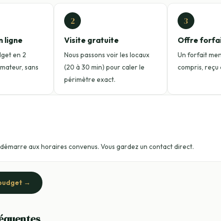
2
3
n ligne
Visite gratuite
Offre forfa
dget en 2
Nous passons voir les locaux
Un forfait mens
timateur, sans
(20 à 30 min) pour caler le
compris, reçu a
périmètre exact.
 démarre aux horaires convenus. Vous gardez un contact direct.
budget →
réquentes