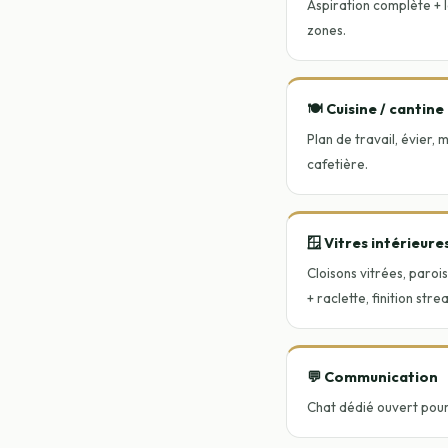
Aspiration complète + 
zones.
🍽️ Cuisine / cantine
Plan de travail, évier, 
cafetière.
🪟 Vitres intérieure
Cloisons vitrées, paroi
+ raclette, finition stre
💬 Communication
Chat dédié ouvert pou