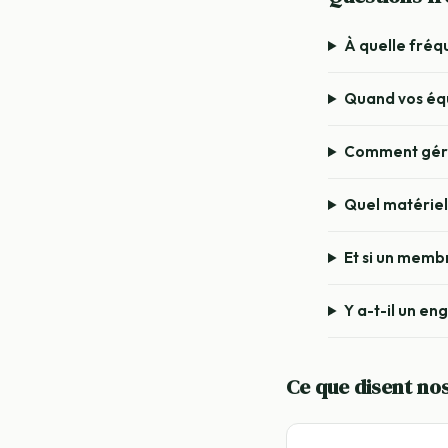
À quelle fréq
Quand vos équ
Comment gérez
Quel matériel 
Et si un membr
Y a-t-il un e
Ce que disent nos