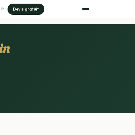
Devis gratuit
JP
in