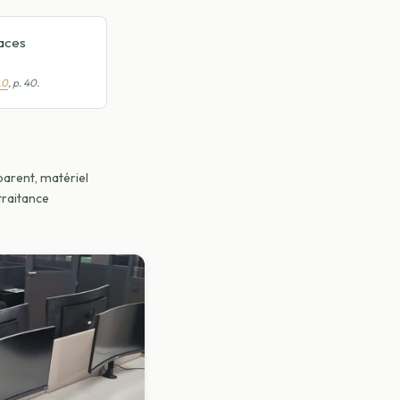
paces
.0
, p. 40.
sparent, matériel
traitance