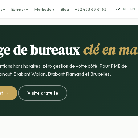
s ▾
Estimer ▾
Méthode ▾
Blog
+32 493 63 61 53
FR
NL
EN
ge de bureaux
clé en ma
entions hors horaires, zéro gestion de votre côté. Pour PME de
inaut, Brabant Wallon, Brabant Flamand et Bruxelles.
et →
Visite gratuite