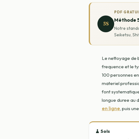
PDF GRATU
Méthode 
5S
Notre standa
Seiketsu, Shi
Le nettoyage de b
frequence et le t
100 personnes en 
materiel professio
font systematique
longue duree au
en ligne
, puis un
🧹 Sols