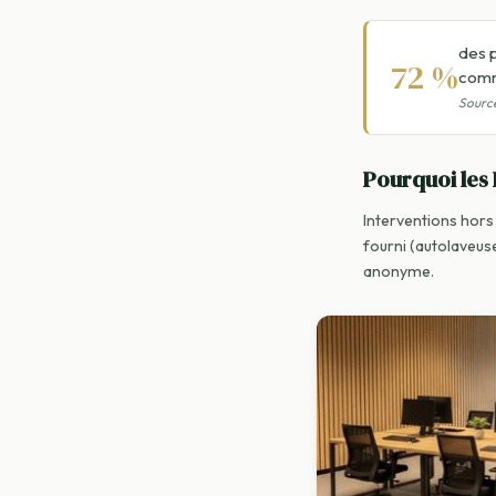
des 
72 %
comm
Source
Pourquoi les
Interventions hors 
fourni (autolaveuse
anonyme.