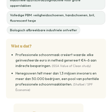
Industriele opzitschrobzuigmachine voor grote
oppervlakken
Volledige PBM: veiligheidsschoenen, handschoenen, bril,
fluorescent hesje
Biologisch afbreekbare industriele ontvetter
Wist u dat?
Professionele schoonmaak creëert waarde: elke
geïnvesteerde euro in netheid genereert €4-6 aan
indirecte besparingen.
(ISSA Value of Clean study)
Henegouwen telt meer dan 1,3 miljoen inwoners en
meer dan 50.000 bedrijven, een pool van potentiële
professionele schoonmaakklanten.
(Statbel / SPF
Économie)