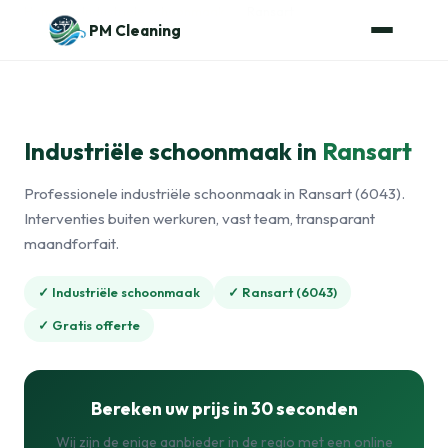
Naar de inhoud
Home
›
Industriële schoonmaak
›
Ransart
PM Cleaning
Industriële schoonmaak in
Ransart
Professionele industriële schoonmaak in Ransart (6043).
Interventies buiten werkuren, vast team, transparant
maandforfait.
✓ Industriële schoonmaak
✓ Ransart (6043)
✓ Gratis offerte
Bereken uw prijs in 30 seconden
Wij zijn de enige aanbieder in de regio met een online