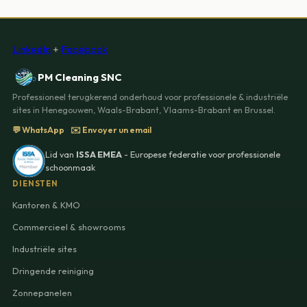
LinkedIn
+
Facebook
PM Cleaning SNC
Professioneel terugkerend onderhoud voor professionele & industriële
sites in Henegouwen, Waals-Brabant, Vlaams-Brabant en Brussel.
💬 WhatsApp
✉️ Envoyer un email
Lid van
ISSA EMEA
- Europese federatie voor professionele
schoonmaak
DIENSTEN
Kantoren & KMO
Commercieel & showrooms
Industriële sites
Dringende reiniging
Zonnepanelen