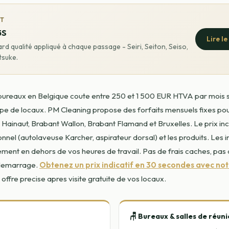
IT
5S
Lire l
rd qualité appliqué à chaque passage - Seiri, Seiton, Seiso,
tsuke.
ureaux en Belgique coute entre 250 et 1 500 EUR HTVA par mois se
ype de locaux. PM Cleaning propose des forfaits mensuels fixes po
Hainaut, Brabant Wallon, Brabant Flamand et Bruxelles. Le prix inclu
nnel (autolaveuse Karcher, aspirateur dorsal) et les produits. Les i
ment en dehors de vos heures de travail. Pas de frais caches, pa
 demarrage.
Obtenez un prix indicatif en 30 secondes avec no
e offre precise apres visite gratuite de vos locaux.
🪑 Bureaux & salles de réun