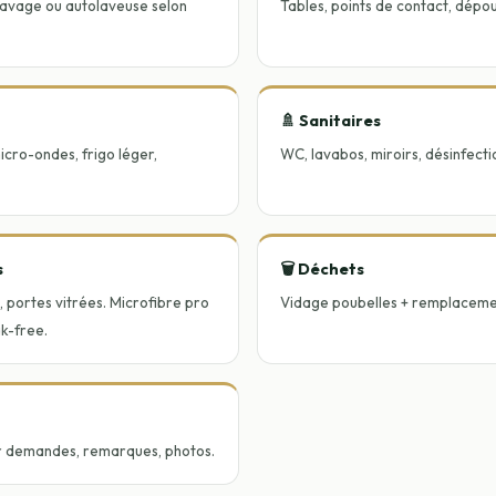
lavage ou autolaveuse selon
Tables, points de contact, dépo
🚿 Sanitaires
micro-ondes, frigo léger,
WC, lavabos, miroirs, désinfecti
s
🗑️ Déchets
s, portes vitrées. Microfibre pro
Vidage poubelles + remplaceme
ak-free.
r demandes, remarques, photos.