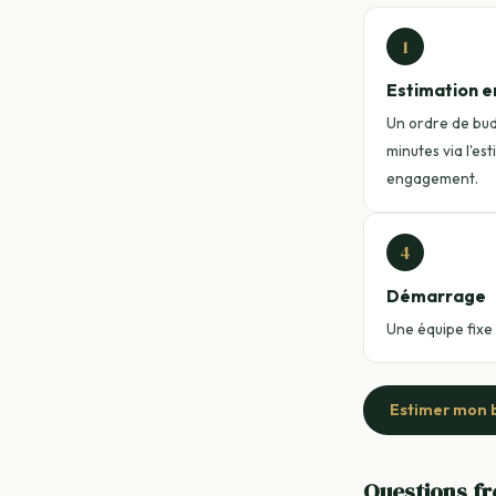
1
Estimation e
Un ordre de bu
minutes via l'es
engagement.
4
Démarrage
Une équipe fixe
Estimer mon 
Questions f