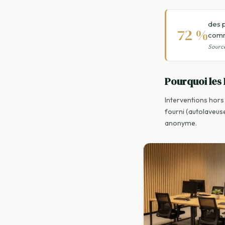
des 
72 %
comm
Source
Pourquoi les
Interventions hors 
fourni (autolaveuse
anonyme.