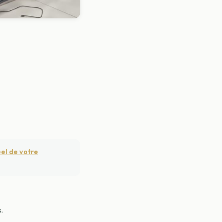
éel de votre
.