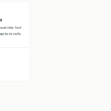
it
uel clair, tout
près la visite.