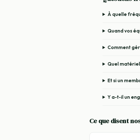
À quelle fréq
Quand vos équ
Comment gérez
Quel matériel 
Et si un membr
Y a-t-il un e
Ce que disent nos