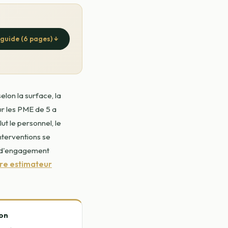
e guide (6 pages) ↓
lon la surface, la
ur les PME de 5 a
t le personnel, le
nterventions se
s d'engagement
tre estimateur
ion