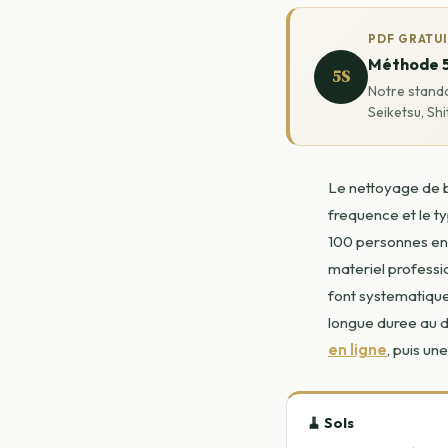
PDF GRATU
Méthode 
5S
Notre standa
Seiketsu, Shi
Le nettoyage de b
frequence et le t
100 personnes en 
materiel professio
font systematique
longue duree au
en ligne
, puis un
🧹 Sols