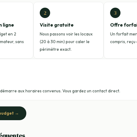
2
3
n ligne
Visite gratuite
Offre forfa
dget en 2
Nous passons voir les locaux
Un forfait mens
timateur, sans
(20 à 30 min) pour caler le
compris, reçu a
périmètre exact.
 démarre aux horaires convenus. Vous gardez un contact direct.
budget →
réquentes