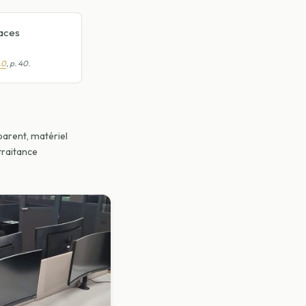
paces
.0
, p. 40.
sparent, matériel
traitance