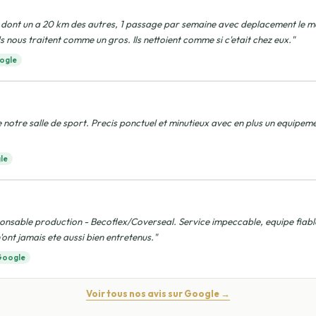
dont un a 20 km des autres, 1 passage par semaine avec deplacement le me
 ils nous traitent comme un gros. Ils nettoient comme si c'etait chez eux."
ogle
 notre salle de sport. Precis ponctuel et minutieux avec en plus un equipem
le
nsable production - Becoflex/Coverseal. Service impeccable, equipe fiable
'ont jamais ete aussi bien entretenus."
Google
Voir tous nos avis sur Google →