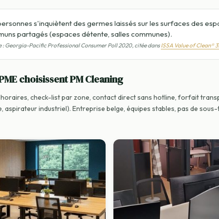
personnes s'inquiètent des germes laissés sur les surfaces des es
uns partagés (espaces détente, salles communes).
 : Georgia-Pacific Professional Consumer Poll 2020, citée dans
ISSA Value of Clean® 3
 PME choisissent PM Cleaning
horaires, check-list par zone, contact direct sans hotline, forfait tran
, aspirateur industriel). Entreprise belge, équipes stables, pas de sous-