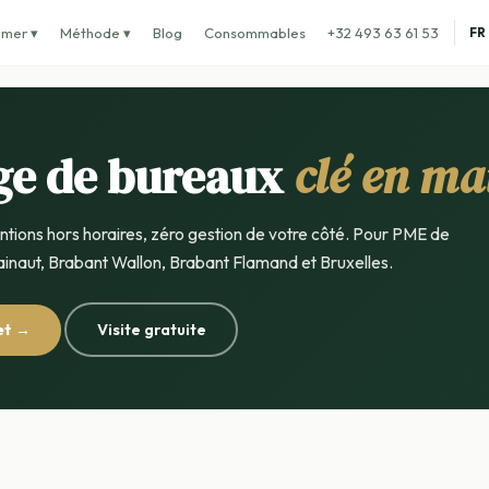
imer ▾
Méthode ▾
Blog
Consommables
+32 493 63 61 53
FR
ge de bureaux
clé en ma
entions hors horaires, zéro gestion de votre côté. Pour PME de
inaut, Brabant Wallon, Brabant Flamand et Bruxelles.
et →
Visite gratuite