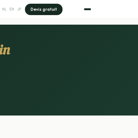
Devis gratuit
NL
EN
JP
in