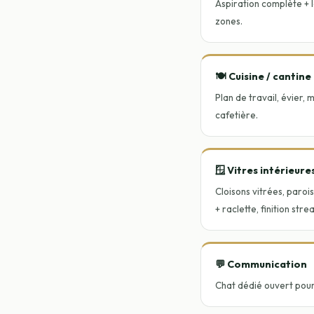
Aspiration complète + 
zones.
🍽️ Cuisine / cantine
Plan de travail, évier, 
cafetière.
🪟 Vitres intérieure
Cloisons vitrées, paroi
+ raclette, finition stre
💬 Communication
Chat dédié ouvert pou