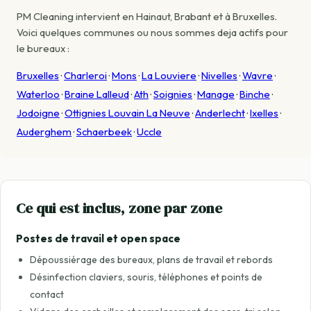
PM Cleaning intervient en Hainaut, Brabant et à Bruxelles.
Voici quelques communes ou nous sommes deja actifs pour
le bureaux :
Bruxelles
·
Charleroi
·
Mons
·
La Louviere
·
Nivelles
·
Wavre
·
Waterloo
·
Braine Lalleud
·
Ath
·
Soignies
·
Manage
·
Binche
·
Jodoigne
·
Ottignies Louvain La Neuve
·
Anderlecht
·
Ixelles
·
Auderghem
·
Schaerbeek
·
Uccle
Ce qui est inclus, zone par zone
Postes de travail et open space
Dépoussiérage des bureaux, plans de travail et rebords
Désinfection claviers, souris, téléphones et points de
contact