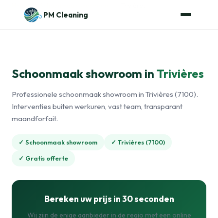
Naar de inhoud
Home
›
Schoonmaak showroom
›
Trivières
PM Cleaning
Schoonmaak showroom in
Trivières
Professionele schoonmaak showroom in Trivières (7100).
Interventies buiten werkuren, vast team, transparant
maandforfait.
✓ Schoonmaak showroom
✓ Trivières (7100)
✓ Gratis offerte
Bereken uw prijs in 30 seconden
Wij zijn de enige aanbieder in de regio met een online