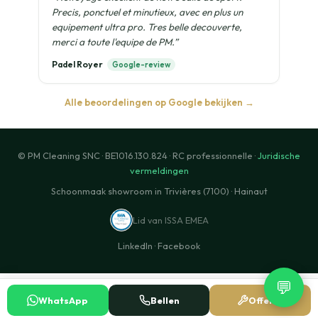
Precis, ponctuel et minutieux, avec en plus un
equipement ultra pro. Tres belle decouverte,
merci a toute l'equipe de PM.”
Padel Royer
Google-review
Alle beoordelingen op Google bekijken →
© PM Cleaning SNC · BE1016.130.824 · RC professionnelle ·
Juridische
vermeldingen
Schoonmaak showroom in Trivières (7100) · Hainaut
Lid van ISSA EMEA
LinkedIn
·
Facebook
💬
WhatsApp
Bellen
Offerte