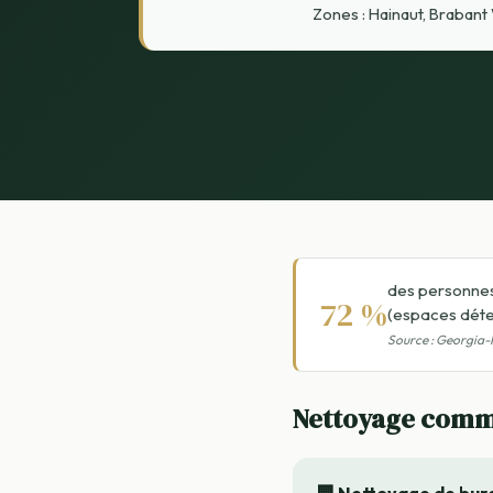
Zones : Hainaut, Brabant
des personnes
72 %
(espaces déte
Source : Georgia-
Nettoyage commer