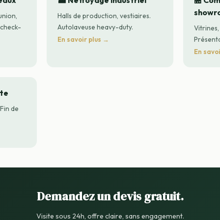
eaux
🏭 Nettoyage industriel
🏪 Co
showr
union,
Halls de production, vestiaires.
 check-
Autolaveuse heavy-duty.
Vitrines,
Présenta
En savoir plus →
En savoi
nte
Fin de
Demandez un devis gratuit.
Visite sous 24h, offre claire, sans engagement.