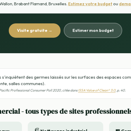
 Wallon, Brabant Flamand, Bruxelles.
Estimez votre budget
ou
deman
Visite gratuite →
Estimer mon budget
 s'inquiètent des germes laissés sur les surfaces des espaces c
nte, salles communes).
Pacific Professional Consumer Poll 2020, citée dans
ISSA Value of Clean® 3.0
, p. 40.
cial - tous types de sites professionnel