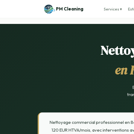
PM Cleaning
Services ▾
Est
Netto
en 
tra
Nettoyage commercial professionnel en Bel
120 EUR HTVA/mois, avec interventions avan