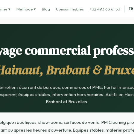
imer ▾
Méthode ▾
Blog
Consommables
+32 493 63 61 53
FR
yage commercial profess
Hainaut, Brabant & Bruxe
Entretien récurrent de bureaux, commerces et PME. Forfait mensue
nsparent, équipes stables, intervention hors horaires. Actifs en Hain
Brabant et Bruxelles.
gique : boutiques, showrooms, surfaces de vente. PM Cleaning propo
t ou apres les heures d'ouverture. Equipes stables, materiel profess