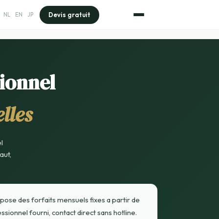
Devis gratuit
NL
EN
JP
ionnel
lles
l
aut,
se des forfaits mensuels fixes a partir de
ionnel fourni, contact direct sans hotline.