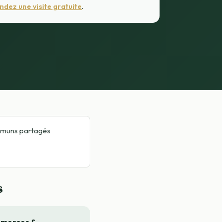
dez une visite gratuite
.
ommuns partagés
s