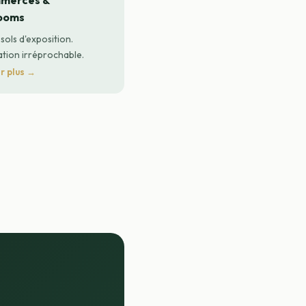
mmerces &
ooms
 sols d'exposition.
tion irréprochable.
r plus →