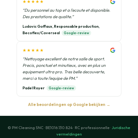
★★★★★
“Du personnel au top et a l'ecoute et disponible.
Des prestations de qualite.”
Ludovic Goffaux, Responsable production,
Becoflex/Coverseal
Google-review
★★★★★
“Nettoyage excellent de notre salle de sport.
Precis, ponctuel et minutieux, avec en plus un
equipement ultra pro. Tres belle decouverte,
merci a toute l'equipe de PM.”
Padel Royer
Google-review
Alle beoordelingen op Google bekijken →
© PM Cleaning SNC · BE1016.130.824 · RC professionnelle ·
Juridische
vermeldingen