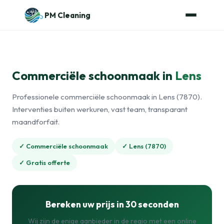
Naar de inhoud
Home
›
Commerciële schoonmaak
›
Lens
PM Cleaning
Commerciële schoonmaak in
Lens
Professionele commerciële schoonmaak in Lens (7870).
Interventies buiten werkuren, vast team, transparant
maandforfait.
✓ Commerciële schoonmaak
✓ Lens (7870)
✓ Gratis offerte
Bereken uw prijs in 30 seconden
Wij zijn de enige aanbieder in de regio met een online