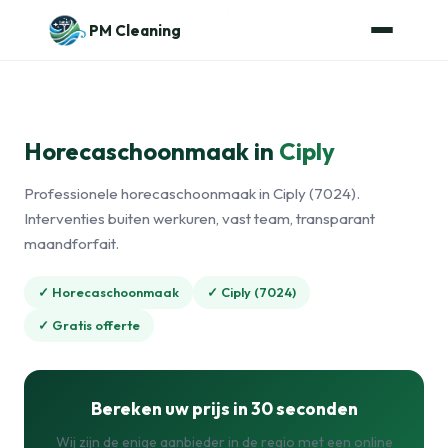
Naar de inhoud
Home
›
Horecaschoonmaak
›
Ciply
PM Cleaning
Horecaschoonmaak in
Ciply
Professionele horecaschoonmaak in Ciply (7024).
Interventies buiten werkuren, vast team, transparant
maandforfait.
✓ Horecaschoonmaak
✓ Ciply (7024)
✓ Gratis offerte
Bereken uw prijs in 30 seconden
Wij zijn de enige aanbieder in de regio met een online