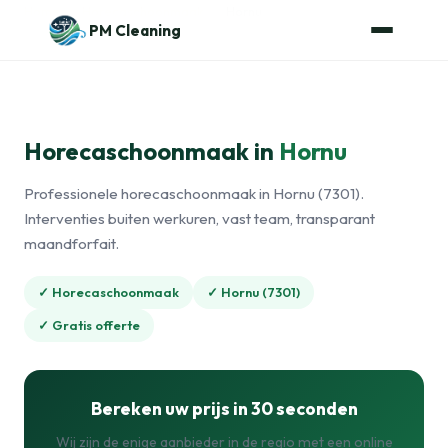
Naar de inhoud
Home
›
Horecaschoonmaak
›
Hornu
PM Cleaning
Horecaschoonmaak in
Hornu
Professionele horecaschoonmaak in Hornu (7301).
Interventies buiten werkuren, vast team, transparant
maandforfait.
✓ Horecaschoonmaak
✓ Hornu (7301)
✓ Gratis offerte
Bereken uw prijs in 30 seconden
Wij zijn de enige aanbieder in de regio met een online