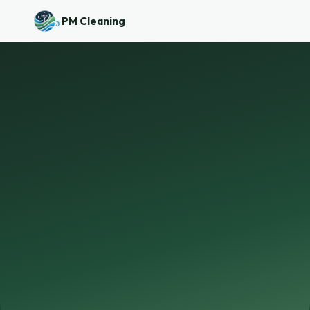
PM Cleaning
Horeca schoonmaak - van zaal
tot keuken, HACCP-compatibel
Restaurants, cafés, hotels: onze teams kennen
het verschil tussen een eetzaal, een keuken en
een voorraadruimte. Interventies buiten service,
HACCP-documentatie inbegrepen.
Vraag een offerte →
💬 WhatsApp