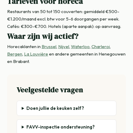
Tarieven voor horeca
Restaurants van 50 tot 150 couverten: gemiddeld €500-
€1.200/maand excl. btw voor 5-6 doorgangen per week.
Cafés: €300-€700. Hotels (aparte aanpak): op aanvraag.
Waar zijn wij actief?
Horecaklanten in
Brussel
,
Nijvel
,
Waterloo
,
Charleroi
,
Bergen
,
La Louvière
en andere gemeenten in Henegouwen
en Brabant.
Veelgestelde vragen
Doen jullie de keuken zelf?
FAVV-inspectie ondersteuning?