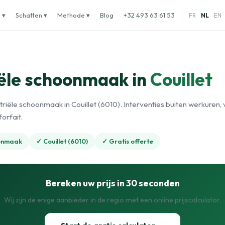
 ▾
Schatten ▾
Methode ▾
Blog
+32 493 63 61 53
FR
NL
EN
iële schoonmaak in
Couillet
triële schoonmaak in Couillet (6010). Interventies buiten werkuren,
orfait.
oonmaak
✓ Couillet (6010)
✓ Gratis offerte
Bereken uw prijs in 30 seconden
Wij zijn de enige aanbieder in de regio met een online prijscalculator.