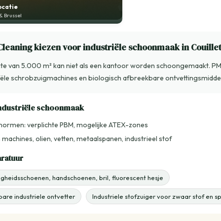
ocatie
 Brussel
eaning kiezen voor industriële schoonmaak in Couille
 site van 5.000 m² kan niet als een kantoor worden schoongemaakt. P
riële schrobzuigmachines en biologisch afbreekbare ontvettingsmidde
industriële schoonmaak
dsnormen: verplichte PBM, mogelijke ATEX-zones
machines, olien, vetten, metaalspanen, industrieel stof
aratuur
ligheidsschoenen, handschoenen, bril, fluorescent hesje
are industriele ontvetter
Industriele stofzuiger voor zwaar stof en 