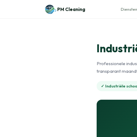
Naar de inhoud
Home
›
Industriële schoonmaak
›
Couillet
PM Cleaning
Diensten
Industr
Professionele indus
transparant maandf
✓ Industriële sch