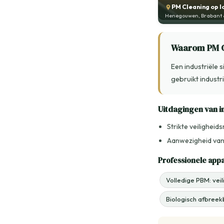
PM Cleaning op l
Henegouwen, Brabant &
Waarom PM Cl
Een industriële
gebruikt indust
Uitdagingen van 
Strikte veilighei
Aanwezigheid van 
Professionele app
Volledige PBM: vei
Biologisch afbreekb