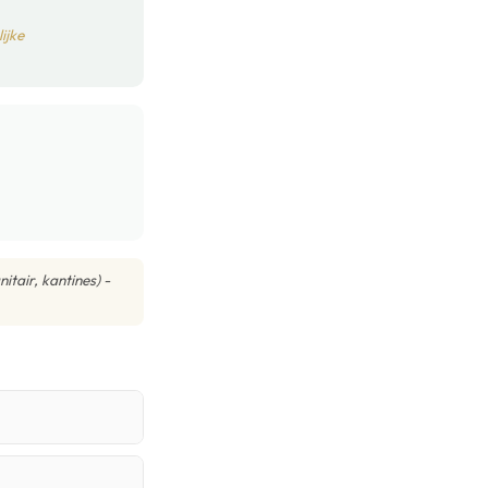
ijke
tair, kantines) -