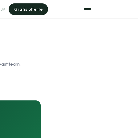
Gratis offerte
JP
 vast team,