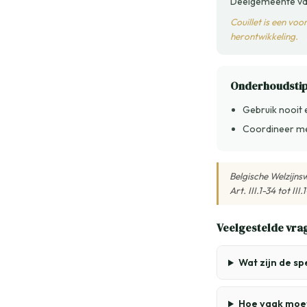
Deelgemeente van
Couillet is een vo
herontwikkeling.
Onderhoudsti
Gebruik nooit 
Coordineer me
Belgische Welzijns
Art. III.1-34 tot III.
Veelgestelde vra
Wat zijn de sp
Hoe vaak moet