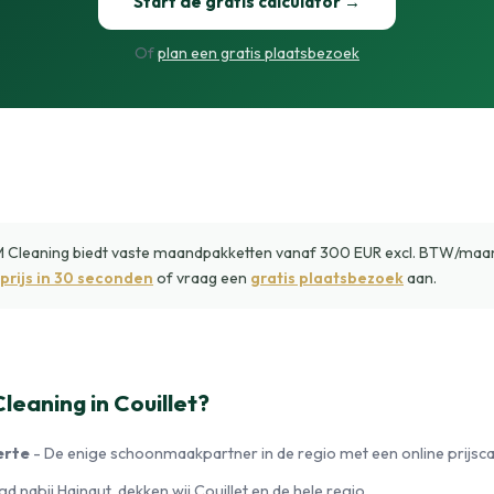
Start de gratis calculator →
Of
plan een gratis plaatsbezoek
M Cleaning biedt vaste maandpakketten vanaf 300 EUR excl. BTW/maand
prijs in 30 seconden
of vraag een
gratis plaatsbezoek
aan.
eaning in Couillet?
erte
- De enige schoonmaakpartner in de regio met een online prijscal
d nabij Hainaut, dekken wij Couillet en de hele regio.