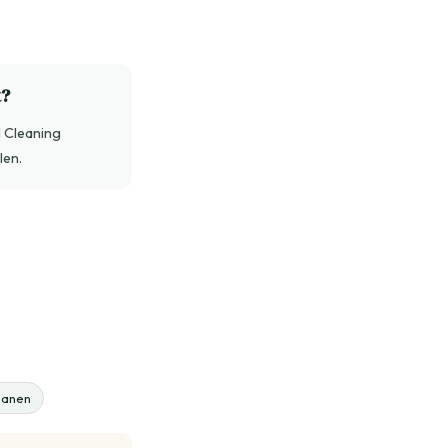
t?
M Cleaning
len.
spanen