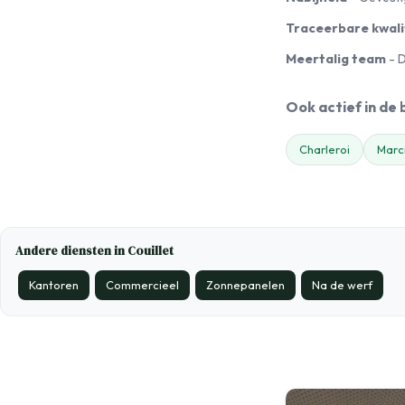
Traceerbare kwali
Meertalig team
- D
Ook actief in de 
Charleroi
Marci
Andere diensten in Couillet
Kantoren
Commercieel
Zonnepanelen
Na de werf