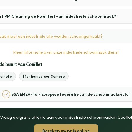
t PM Cleaning de kwaliteit van industriële schoonmaak?
aak moet een industriele site worden schoongemaakt?
Meer informatie over onze industriële schoonmaak dienst
de buurt van Couillet
cinelle
Montignies-sur-Sambre
ISSA EMEA-lid - Europese federatie van de schoonmaaksector
Vraag uw gratis offerte aan voor industriële schoonmaak in Couille
Bereken uw prijs online