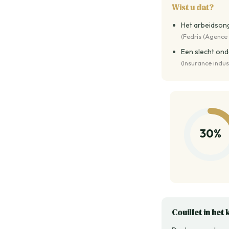
Wist u dat?
Het arbeidsong
(Fedris (Agence 
Een slecht ond
(Insurance indu
30%
Couillet in het 