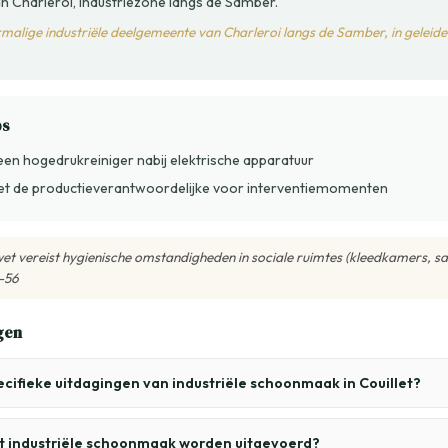
 Charleroi, industriezone langs de Samber.
ormalige industriële deelgemeente van Charleroi langs de Samber, in geleidel
ps
een hogedrukreiniger nabij elektrische apparatuur
t de productieverantwoordelijke voor interventiemomenten
wet vereist hygienische omstandigheden in sociale ruimtes (kleedkamers, sani
1-56
gen
ecifieke uitdagingen van industriële schoonmaak in Couillet?
 industriële schoonmaak worden uitgevoerd?