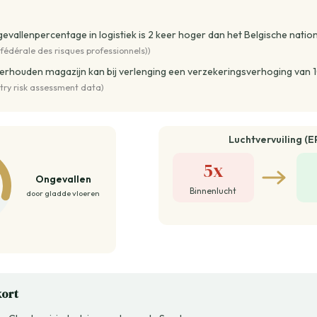
evallenpercentage in logistiek is 2 keer hoger dan het Belgische natio
fédérale des risques professionnels))
erhouden magazijn kan bij verlenging een verzekeringsverhoging van 1
stry risk assessment data)
Luchtvervuiling (E
5x
Ongevallen
Binnenlucht
door gladde vloeren
kort